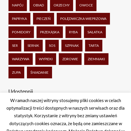
NAPÓJ
OBIAD
ORZECHY
OWOCE
PAPRYKA
PIECZEŃ
POLĘDWICZKA WIEPRZOWA
POMIDORY
PRZEKĄSKA
RYBA
SAŁATKA
SER
SERNIK
SOS
SZPINAK
TARTA
WARZYWA
WYPIEKI
ZDROWIE
ZIEMNIAKI
ZUPA
ŚNIADANIE
Udostępnij
W ramach naszej witryny stosujemy pliki cookies w celach
optymalizacji treści dostępnych w naszych serwisach oraz dla
Facebook
Twitter
WhatsApp
Share
statystyk. Korzystanie z witryny bez zmiany ustawień
dotyczących cookies oznacza, że będą one zamieszczane w
Państwa urządzeniu końcowym. Możecie Państwo dokonać w