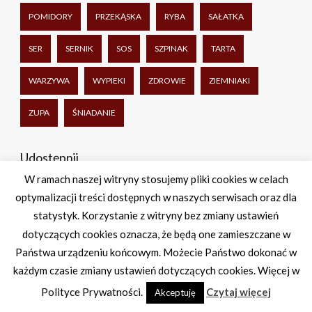
POMIDORY
PRZEKĄSKA
RYBA
SAŁATKA
SER
SERNIK
SOS
SZPINAK
TARTA
WARZYWA
WYPIEKI
ZDROWIE
ZIEMNIAKI
ZUPA
ŚNIADANIE
Udostępnij
W ramach naszej witryny stosujemy pliki cookies w celach
optymalizacji treści dostępnych w naszych serwisach oraz dla
Facebook
Twitter
WhatsApp
Share
statystyk. Korzystanie z witryny bez zmiany ustawień
dotyczących cookies oznacza, że będą one zamieszczane w
Państwa urządzeniu końcowym. Możecie Państwo dokonać w
każdym czasie zmiany ustawień dotyczących cookies. Więcej w
Polityce Prywatności.
Czytaj więcej
Akceptuję
Theme by Imon Themes