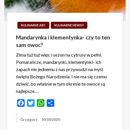
KULINARNE ABC
KULINARNE NEWSY
Mandarynka i klementynka- czy to ten
sam owoc?
Zima tuż tuż więc i sezon na cytrusy w pełni.
Pomarańcze, mandarynki, klementynki- ich
zapach nie jednemu z nas przywodzi na myśl
święta Bożego Narodzenia. I nie ma się czemu
dziwić, bo właśnie w tym okresie te owoce są
najlepsze….
Facebook
Twitter
WhatsApp
Share
Grzegorz
30/10/2020