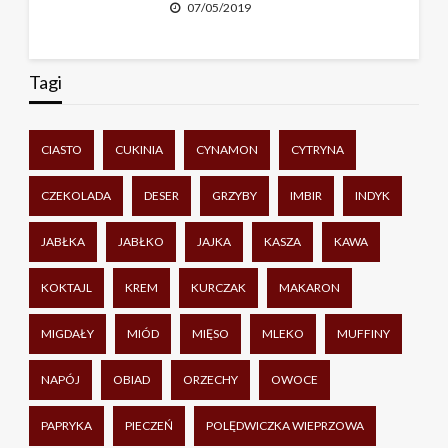
07/05/2019
Tagi
CIASTO
CUKINIA
CYNAMON
CYTRYNA
CZEKOLADA
DESER
GRZYBY
IMBIR
INDYK
JABŁKA
JABŁKO
JAJKA
KASZA
KAWA
KOKTAJL
KREM
KURCZAK
MAKARON
MIGDAŁY
MIÓD
MIĘSO
MLEKO
MUFFINY
NAPÓJ
OBIAD
ORZECHY
OWOCE
PAPRYKA
PIECZEŃ
POLĘDWICZKA WIEPRZOWA