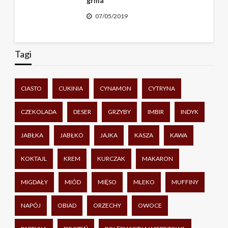
grilla
07/05/2019
Tagi
CIASTO
CUKINIA
CYNAMON
CYTRYNA
CZEKOLADA
DESER
GRZYBY
IMBIR
INDYK
JABŁKA
JABŁKO
JAJKA
KASZA
KAWA
KOKTAJL
KREM
KURCZAK
MAKARON
MIGDAŁY
MIÓD
MIĘSO
MLEKO
MUFFINY
NAPÓJ
OBIAD
ORZECHY
OWOCE