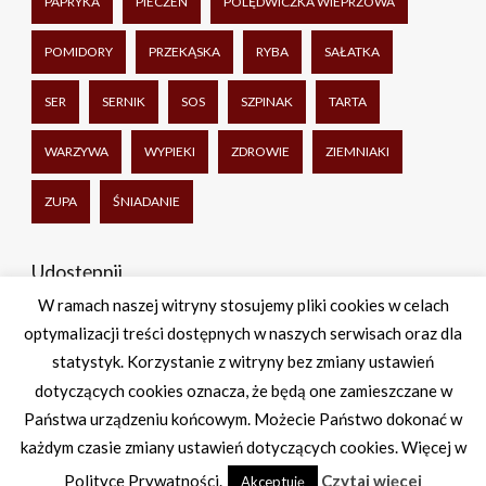
PAPRYKA
PIECZEŃ
POLĘDWICZKA WIEPRZOWA
POMIDORY
PRZEKĄSKA
RYBA
SAŁATKA
SER
SERNIK
SOS
SZPINAK
TARTA
WARZYWA
WYPIEKI
ZDROWIE
ZIEMNIAKI
ZUPA
ŚNIADANIE
Udostępnij
W ramach naszej witryny stosujemy pliki cookies w celach
optymalizacji treści dostępnych w naszych serwisach oraz dla
Facebook
Twitter
WhatsApp
Share
statystyk. Korzystanie z witryny bez zmiany ustawień
dotyczących cookies oznacza, że będą one zamieszczane w
Państwa urządzeniu końcowym. Możecie Państwo dokonać w
każdym czasie zmiany ustawień dotyczących cookies. Więcej w
Polityce Prywatności.
Czytaj więcej
Akceptuję
Theme by Imon Themes