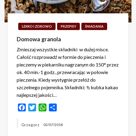
LEKKO I ZDROWO
PRZEPISY
ŚNIADANIA
Domowa granola
Zmieszaj wszystkie składniki w dużej misce.
Całość rozprowadź w formie do pieczenia i
pieczemy w piekarniku nagrzanym do 150° przez
ok. 40 min.-1 godz., przewracając w połowie
pieczenia. Kiedy wystygnie przełóż do
szczelnego pojemnika. Składniki: ½ kubka kakao
najlepszej jakości…
Facebook
Twitter
WhatsApp
Share
Grzegorz
02/07/2018