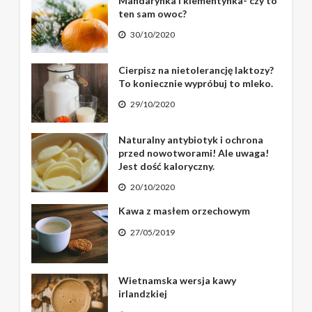
Mandarynka i klementynka- czy to
ten sam owoc?
30/10/2020
Cierpisz na nietolerancję laktozy?
To koniecznie wypróbuj to mleko.
29/10/2020
Naturalny antybiotyk i ochrona
przed nowotworami! Ale uwaga!
Jest dość kaloryczny.
20/10/2020
Kawa z masłem orzechowym
27/05/2019
Wietnamska wersja kawy
irlandzkiej