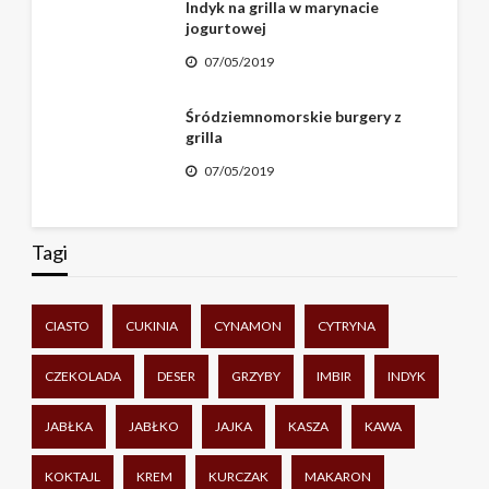
Indyk na grilla w marynacie
jogurtowej
07/05/2019
Śródziemnomorskie burgery z
grilla
07/05/2019
Tagi
CIASTO
CUKINIA
CYNAMON
CYTRYNA
CZEKOLADA
DESER
GRZYBY
IMBIR
INDYK
JABŁKA
JABŁKO
JAJKA
KASZA
KAWA
KOKTAJL
KREM
KURCZAK
MAKARON