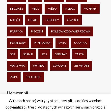
MIGDAŁY
MIÓD
MIĘSO
MLEKO
MUFFINY
NAPÓJ
OBIAD
ORZECHY
OWOCE
PAPRYKA
PIECZEŃ
POLĘDWICZKA WIEPRZOWA
POMIDORY
PRZEKĄSKA
RYBA
SAŁATKA
SER
SERNIK
SOS
SZPINAK
TARTA
WARZYWA
WYPIEKI
ZDROWIE
ZIEMNIAKI
ZUPA
ŚNIADANIE
Udostępnij
W ramach naszej witryny stosujemy pliki cookies w celach
optymalizacji treści dostępnych w naszych serwisach oraz dla
Facebook
Twitter
WhatsApp
Share