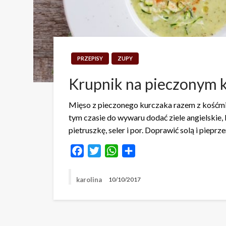
PRZEPISY
ZUPY
Krupnik na pieczonym 
Mięso z pieczonego kurczaka razem z kośćmi z
tym czasie do wywaru dodać ziele angielskie,
pietruszkę, seler i por. Doprawić solą i piepr
Facebook
Twitter
WhatsApp
Share
karolina
10/10/2017