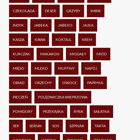
CZEKOLADA
DESER
GRZYBY
IMBIR
INDYK
JABŁKA
JABŁKO
JAJKA
KASZA
KAWA
KOKTAJL
KREM
KURCZAK
MAKARON
MIGDAŁY
MIÓD
MIĘSO
MLEKO
MUFFINY
NAPÓJ
OBIAD
ORZECHY
OWOCE
PAPRYKA
PIECZEŃ
POLĘDWICZKA WIEPRZOWA
POMIDORY
PRZEKĄSKA
RYBA
SAŁATKA
SER
SERNIK
SOS
SZPINAK
TARTA