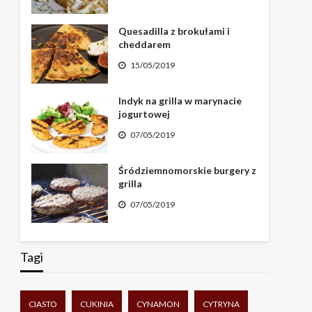
Quesadilla z brokułami i
cheddarem
15/05/2019
Indyk na grilla w marynacie
jogurtowej
07/05/2019
Śródziemnomorskie burgery z
grilla
07/05/2019
Tagi
CIASTO
CUKINIA
CYNAMON
CYTRYNA