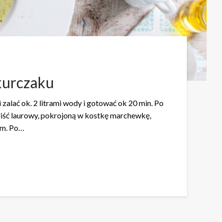
kurczaku
alać ok. 2 litrami wody i gotować ok 20 min. Po
 liść laurowy, pokrojoną w kostkę marchewkę,
zem. Po…