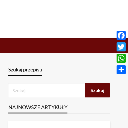
Face
Twitt
What
Szukaj przepisu
Share
NAJNOWSZE ARTYKUŁY