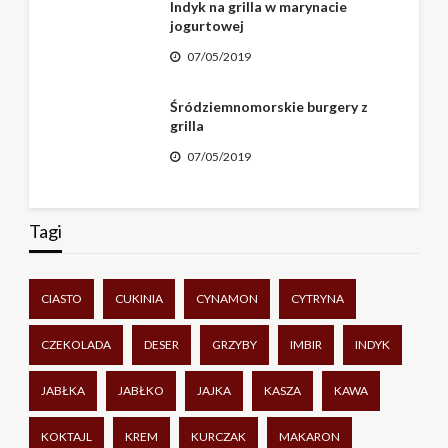
Indyk na grilla w marynacie
jogurtowej
07/05/2019
Śródziemnomorskie burgery z
grilla
07/05/2019
Tagi
CIASTO
CUKINIA
CYNAMON
CYTRYNA
CZEKOLADA
DESER
GRZYBY
IMBIR
INDYK
JABŁKA
JABŁKO
JAJKA
KASZA
KAWA
KOKTAJL
KREM
KURCZAK
MAKARON