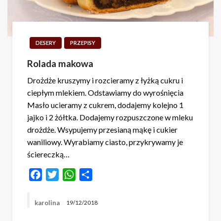
DESERY
PRZEPISY
Rolada makowa
Drożdże kruszymy i rozcieramy z łyżką cukru i
ciepłym mlekiem. Odstawiamy do wyrośnięcia
Masło ucieramy z cukrem, dodajemy kolejno 1
jajko i 2 żółtka. Dodajemy rozpuszczone w mleku
drożdże. Wsypujemy przesianą mąkę i cukier
waniliowy. Wyrabiamy ciasto, przykrywamy je
ściereczką…
Facebook
Twitter
WhatsApp
Share
karolina
19/12/2018