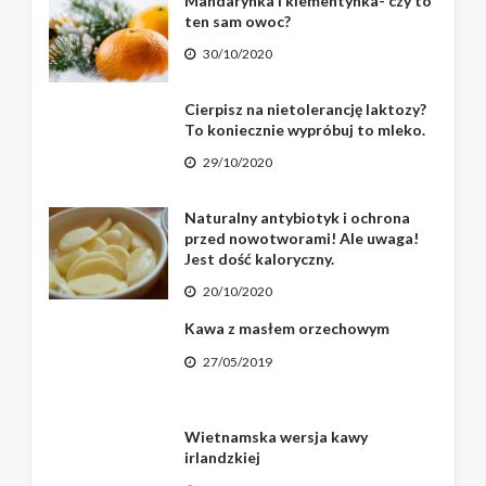
Mandarynka i klementynka- czy to
ten sam owoc?
30/10/2020
Cierpisz na nietolerancję laktozy?
To koniecznie wypróbuj to mleko.
29/10/2020
Naturalny antybiotyk i ochrona
przed nowotworami! Ale uwaga!
Jest dość kaloryczny.
20/10/2020
Kawa z masłem orzechowym
27/05/2019
Wietnamska wersja kawy
irlandzkiej