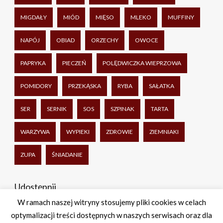
MIGDAŁY
MIÓD
MIĘSO
MLEKO
MUFFINY
NAPÓJ
OBIAD
ORZECHY
OWOCE
PAPRYKA
PIECZEŃ
POLĘDWICZKA WIEPRZOWA
POMIDORY
PRZEKĄSKA
RYBA
SAŁATKA
SER
SERNIK
SOS
SZPINAK
TARTA
WARZYWA
WYPIEKI
ZDROWIE
ZIEMNIAKI
ZUPA
ŚNIADANIE
Udostępnij
W ramach naszej witryny stosujemy pliki cookies w celach
optymalizacji treści dostępnych w naszych serwisach oraz dla
Facebook
Twitter
WhatsApp
Share