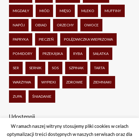
MIGDAŁY
MIÓD
MIĘSO
MLEKO
MUFFINY
NAPÓJ
OBIAD
ORZECHY
OWOCE
PAPRYKA
PIECZEŃ
POLĘDWICZKA WIEPRZOWA
POMIDORY
PRZEKĄSKA
RYBA
SAŁATKA
SER
SERNIK
SOS
SZPINAK
TARTA
WARZYWA
WYPIEKI
ZDROWIE
ZIEMNIAKI
ZUPA
ŚNIADANIE
Udostępnij
W ramach naszej witryny stosujemy pliki cookies w celach
optymalizacji treści dostępnych w naszych serwisach oraz dla
Facebook
Twitter
WhatsApp
Share