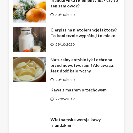
Mandarynka i klementynka- czy to
ten sam owoc?
30/10/2020
Cierpisz na nietolerancję laktozy?
To koniecznie wypróbuj to mleko.
29/10/2020
Naturalny antybiotyk i ochrona
przed nowotworami! Ale uwaga!
Jest dość kaloryczny.
20/10/2020
Kawa z masłem orzechowym
27/05/2019
Wietnamska wersja kawy
irlandzkiej