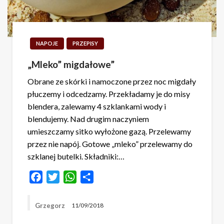
NAPOJE
PRZEPISY
„Mleko” migdałowe”
Obrane ze skórki i namoczone przez noc migdały
płuczemy i odcedzamy. Przekładamy je do misy
blendera, zalewamy 4 szklankami wody i
blendujemy. Nad drugim naczyniem
umieszczamy sitko wyłożone gazą. Przelewamy
przez nie napój. Gotowe „mleko” przelewamy do
szklanej butelki. Składniki:…
Facebook
Twitter
WhatsApp
Share
Grzegorz
11/09/2018