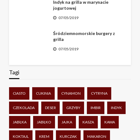
Indyk na grilla w marynacie
jogurtowej
07/05/2019
Śródziemnomorskie burgery z
grilla
07/05/2019
Tagi
CIASTO
CUKINIA
CYNAMON
CYTRYNA
CZEKOLADA
DESER
GRZYBY
IMBIR
INDYK
JABŁKA
JABŁKO
JAJKA
KASZA
KAWA
KOKTAJL
KREM
KURCZAK
MAKARON