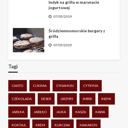
Indyk na grilla w marynacie
jogurtowej
07/05/2019
Śródziemnomorskie burgery z
grilla
07/05/2019
Tagi
CIASTO
CUKINIA
CYNAMON
CYTRYNA
CZEKOLADA
DESER
GRZYBY
IMBIR
INDYK
JABŁKA
JABŁKO
JAJKA
KASZA
KAWA
KOKTAJL
KREM
KURCZAK
MAKARON