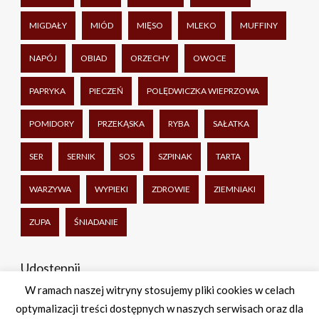
MIGDAŁY
MIÓD
MIĘSO
MLEKO
MUFFINY
NAPÓJ
OBIAD
ORZECHY
OWOCE
PAPRYKA
PIECZEŃ
POLĘDWICZKA WIEPRZOWA
POMIDORY
PRZEKĄSKA
RYBA
SAŁATKA
SER
SERNIK
SOS
SZPINAK
TARTA
WARZYWA
WYPIEKI
ZDROWIE
ZIEMNIAKI
ZUPA
ŚNIADANIE
Udostępnij
W ramach naszej witryny stosujemy pliki cookies w celach
optymalizacji treści dostępnych w naszych serwisach oraz dla
Facebook
Twitter
WhatsApp
Share