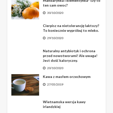
Mandarynka i klementynka- czy to
ten sam owoc?
30/10/2020
Cierpisz na nietolerancję laktozy?
To koniecznie wypróbuj to mleko.
29/10/2020
Naturalny antybiotyk i ochrona
przed nowotworami! Ale uwaga!
Jest dość kaloryczny.
20/10/2020
Kawa z masłem orzechowym
27/05/2019
Wietnamska wersja kawy
irlandzkiej