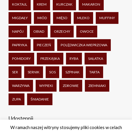
KOKTAJL
KREM
KURCZAK
MAKARON
MIGDAŁY
MIÓD
MIĘSO
MLEKO
MUFFINY
NAPÓJ
OBIAD
ORZECHY
OWOCE
PAPRYKA
PIECZEŃ
POLĘDWICZKA WIEPRZOWA
POMIDORY
PRZEKĄSKA
RYBA
SAŁATKA
SER
SERNIK
SOS
SZPINAK
TARTA
WARZYWA
WYPIEKI
ZDROWIE
ZIEMNIAKI
ZUPA
ŚNIADANIE
Udostępnij
W ramach naszej witryny stosujemy pliki cookies w celach