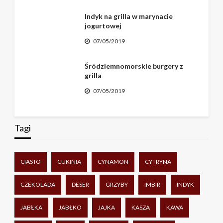
Indyk na grilla w marynacie
jogurtowej
07/05/2019
Śródziemnomorskie burgery z
grilla
07/05/2019
Tagi
CIASTO
CUKINIA
CYNAMON
CYTRYNA
CZEKOLADA
DESER
GRZYBY
IMBIR
INDYK
JABŁKA
JABŁKO
JAJKA
KASZA
KAWA