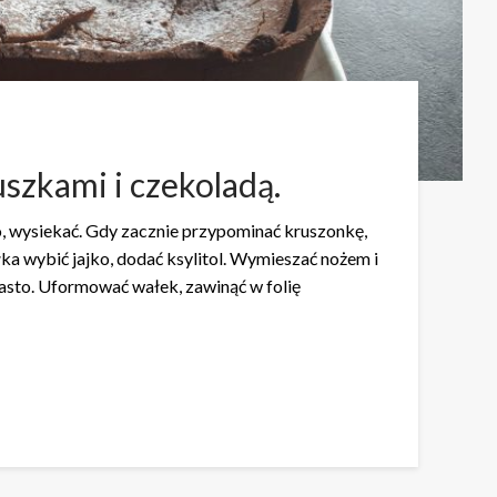
szkami i czekoladą.
o, wysiekać. Gdy zacznie przypominać kruszonkę,
ka wybić jajko, dodać ksylitol. Wymieszać nożem i
ciasto. Uformować wałek, zawinąć w folię