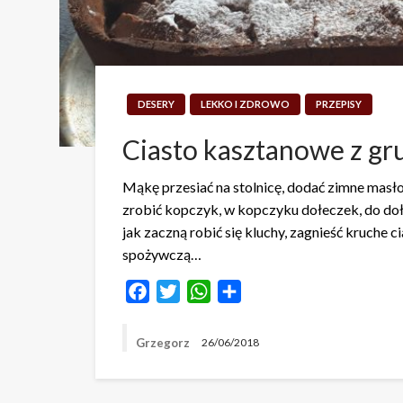
DESERY
LEKKO I ZDROWO
PRZEPISY
Ciasto kasztanowe z gru
Mąkę przesiać na stolnicę, dodać zimne masł
zrobić kopczyk, w kopczyku dołeczek, do doł
jak zaczną robić się kluchy, zagnieść kruche 
spożywczą…
Facebook
Twitter
WhatsApp
Share
Grzegorz
26/06/2018