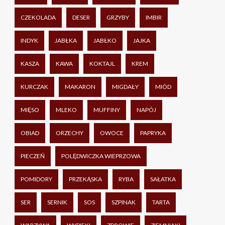
CZEKOLADA
DESER
GRZYBY
IMBIR
INDYK
JABŁKA
JABŁKO
JAJKA
KASZA
KAWA
KOKTAJL
KREM
KURCZAK
MAKARON
MIGDAŁY
MIÓD
MIĘSO
MLEKO
MUFFINY
NAPÓJ
OBIAD
ORZECHY
OWOCE
PAPRYKA
PIECZEŃ
POLĘDWICZKA WIEPRZOWA
POMIDORY
PRZEKĄSKA
RYBA
SAŁATKA
SER
SERNIK
SOS
SZPINAK
TARTA