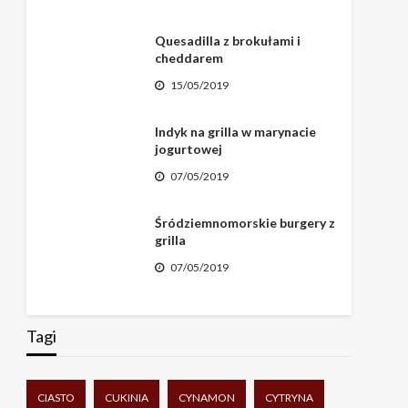
Quesadilla z brokułami i
cheddarem
15/05/2019
Indyk na grilla w marynacie
jogurtowej
07/05/2019
Śródziemnomorskie burgery z
grilla
07/05/2019
Tagi
CIASTO
CUKINIA
CYNAMON
CYTRYNA