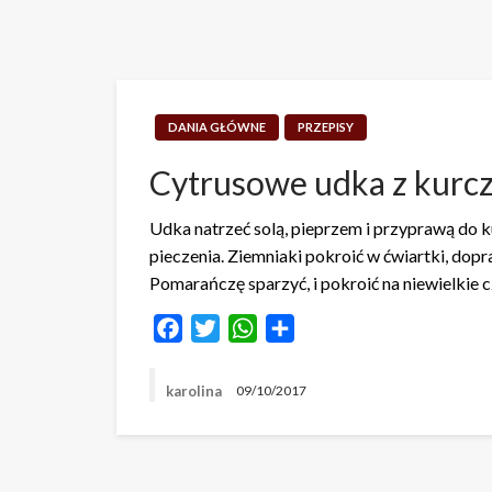
DANIA GŁÓWNE
PRZEPISY
Cytrusowe udka z kurc
Udka natrzeć solą, pieprzem i przyprawą do 
pieczenia. Ziemniaki pokroić w ćwiartki, dopr
Pomarańczę sparzyć, i pokroić na niewielkie 
Facebook
Twitter
WhatsApp
Share
karolina
09/10/2017