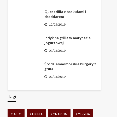
Quesadilla z brokułami i
cheddarem
15/05/2019
Indyk na grilla w marynacie
jogurtowej
07/05/2019
Śródziemnomorskie burgery z
grilla
07/05/2019
Tagi
CIASTO
CUKINIA
CYNAMON
CYTRYNA