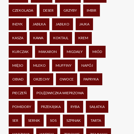
CZEKOLADA
DESER
GRZYBY
IMBIR
INDYK
JABŁKA
JABŁKO
JAJKA
KASZA
KAWA
KOKTAJL
KREM
KURCZAK
MAKARON
MIGDAŁY
MIÓD
MIĘSO
MLEKO
MUFFINY
NAPÓJ
OBIAD
ORZECHY
OWOCE
PAPRYKA
PIECZEŃ
POLĘDWICZKA WIEPRZOWA
POMIDORY
PRZEKĄSKA
RYBA
SAŁATKA
SER
SERNIK
SOS
SZPINAK
TARTA