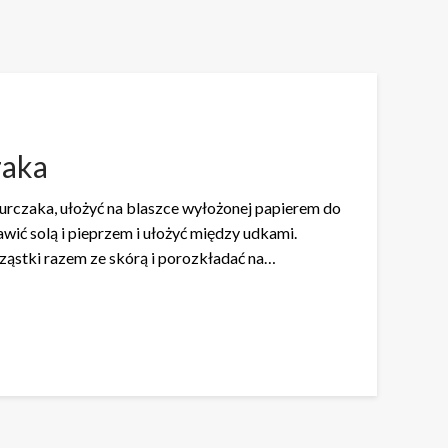
zaka
kurczaka, ułożyć na blaszce wyłożonej papierem do
awić solą i pieprzem i ułożyć między udkami.
cząstki razem ze skórą i porozkładać na…