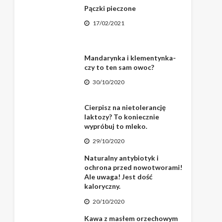
Pączki pieczone
17/02/2021
Mandarynka i klementynka-
czy to ten sam owoc?
30/10/2020
Cierpisz na nietolerancję
laktozy? To koniecznie
wypróbuj to mleko.
29/10/2020
Naturalny antybiotyk i
ochrona przed nowotworami!
Ale uwaga! Jest dość
kaloryczny.
20/10/2020
Kawa z masłem orzechowym