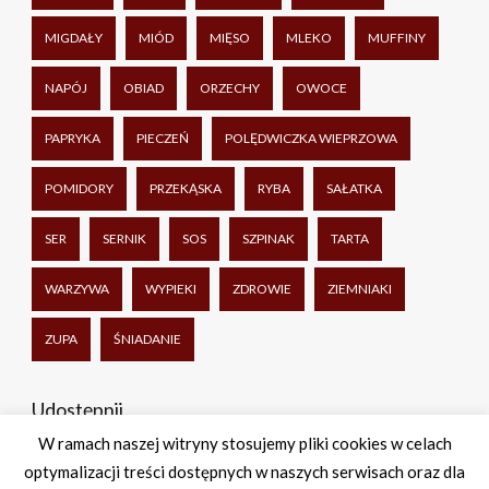
MIGDAŁY
MIÓD
MIĘSO
MLEKO
MUFFINY
NAPÓJ
OBIAD
ORZECHY
OWOCE
PAPRYKA
PIECZEŃ
POLĘDWICZKA WIEPRZOWA
POMIDORY
PRZEKĄSKA
RYBA
SAŁATKA
SER
SERNIK
SOS
SZPINAK
TARTA
WARZYWA
WYPIEKI
ZDROWIE
ZIEMNIAKI
ZUPA
ŚNIADANIE
Udostępnij
W ramach naszej witryny stosujemy pliki cookies w celach
optymalizacji treści dostępnych w naszych serwisach oraz dla
Facebook
Twitter
WhatsApp
Share