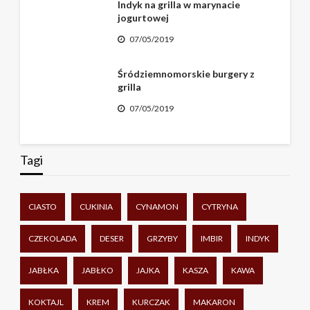
Indyk na grilla w marynacie
jogurtowej
07/05/2019
Śródziemnomorskie burgery z
grilla
07/05/2019
Tagi
CIASTO
CUKINIA
CYNAMON
CYTRYNA
CZEKOLADA
DESER
GRZYBY
IMBIR
INDYK
JABŁKA
JABŁKO
JAJKA
KASZA
KAWA
KOKTAJL
KREM
KURCZAK
MAKARON