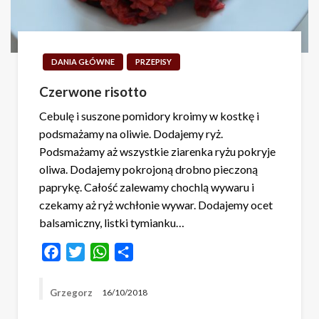
DANIA GŁÓWNE
PRZEPISY
Czerwone risotto
Cebulę i suszone pomidory kroimy w kostkę i
podsmażamy na oliwie. Dodajemy ryż.
Podsmażamy aż wszystkie ziarenka ryżu pokryje
oliwa. Dodajemy pokrojoną drobno pieczoną
paprykę. Całość zalewamy chochlą wywaru i
czekamy aż ryż wchłonie wywar. Dodajemy ocet
balsamiczny, listki tymianku…
Facebook
Twitter
WhatsApp
Share
Grzegorz
16/10/2018