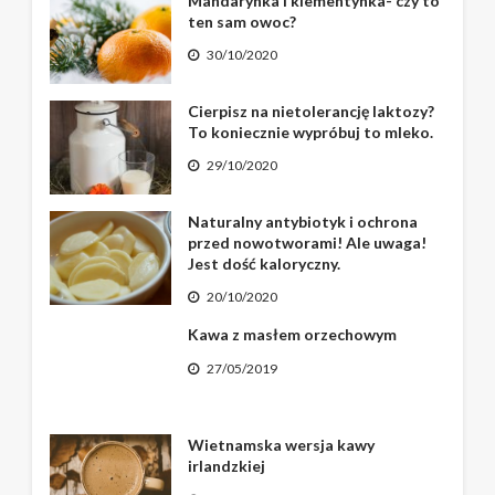
Mandarynka i klementynka- czy to
ten sam owoc?
30/10/2020
Cierpisz na nietolerancję laktozy?
To koniecznie wypróbuj to mleko.
29/10/2020
Naturalny antybiotyk i ochrona
przed nowotworami! Ale uwaga!
Jest dość kaloryczny.
20/10/2020
Kawa z masłem orzechowym
27/05/2019
Wietnamska wersja kawy
irlandzkiej