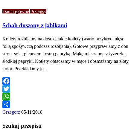
Dania główne
Przepisy
Schab duszony z jabłkami
Kotlety rozbijamy na dość cienkie kotlety (warto przykryć mięso
folią spożywczą podczas rozbijania). Gotowe przyprawiamy z obu
stron solą, pieprzem i ostrą papryką. Mąkę mieszamy z łyżeczką
słodkiej papryki. Kotlety obtaczamy w mące i obsmażamy na złoty
kolor. Przekładamy je…
Facebook
Twitter
WhatsApp
Share
Grzegorz
05/11/2018
Szukaj przepisu