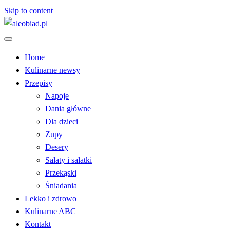
Skip to content
serwis informacyjno-kulinarny
aleobiad.pl
Home
Kulinarne newsy
Przepisy
Napoje
Dania główne
Dla dzieci
Zupy
Desery
Sałaty i sałatki
Przekąski
Śniadania
Lekko i zdrowo
Kulinarne ABC
Kontakt