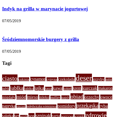
Indyk na grilla w marynacie jogurtowej
07/05/2019
Śródziemnomorskie burgery z grilla
07/05/2019
Tagi
deser
ciasto
cynamon
czekolada
grzyby
cukinia
cytryna
imbir
jabłka
jajka
kurczak
kawa
krem
makaron
jabłko
indyk
kasza
koktajl
obiad
miód
mięso
orzechy
owoce
migdały
mleko
napój
muffiny
przekąska
pomidory
ryba
papryka
polędwiczka wieprzowa
pieczeń
zdrowie
szpinak
sos
tarta
sałatka
ser
warzywa
wypieki
sernik