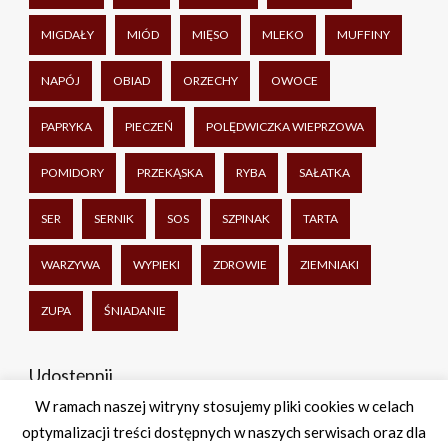
MIGDAŁY
MIÓD
MIĘSO
MLEKO
MUFFINY
NAPÓJ
OBIAD
ORZECHY
OWOCE
PAPRYKA
PIECZEŃ
POLĘDWICZKA WIEPRZOWA
POMIDORY
PRZEKĄSKA
RYBA
SAŁATKA
SER
SERNIK
SOS
SZPINAK
TARTA
WARZYWA
WYPIEKI
ZDROWIE
ZIEMNIAKI
ZUPA
ŚNIADANIE
Udostępnij
W ramach naszej witryny stosujemy pliki cookies w celach
optymalizacji treści dostępnych w naszych serwisach oraz dla
Facebook
Twitter
WhatsApp
Share