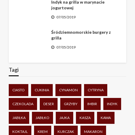
Indyk na grilla w marynacie
jogurtowej
07/05/2019
Śródziemnomorskie burgery z
grilla
07/05/2019
Tagi
CIASTO
CUKINIA
CYNAMON
CYTRYNA
CZEKOLADA
DESER
GRZYBY
IMBIR
INDYK
JABŁKA
JABŁKO
JAJKA
KASZA
KAWA
KOKTAJL
KREM
KURCZAK
MAKARON