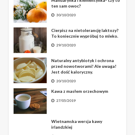
Mandarynka i klementynka- czy to
ten sam owoc?
30/10/2020
Cierpisz na nietolerancję laktozy?
To koniecznie wypróbuj to mleko.
29/10/2020
Naturalny antybiotyk i ochrona
przed nowotworami! Ale uwaga!
Jest dość kaloryczny.
20/10/2020
Kawa z masłem orzechowym
27/05/2019
Wietnamska wersja kawy
irlandzkiej