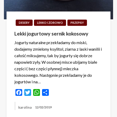
DESERY
LEKKO I ZDROWO
PRZEPISY
Lekki jogurtowy sernik kokosowy
Jogurty naturalne przekładamy do miski,
dodajemy zmielony ksylitol, ziarna z laski wanilii i
całość miksujemy, tak by jogurty się dobrze
napowietrzyły. W osobnej misce ubijamy białe
części ( bez części płynnej) mleczka
kokosowego. Następnie przekładamy je do
jogurtów i na…
Facebook
Twitter
WhatsApp
Share
karolina
12/02/2019