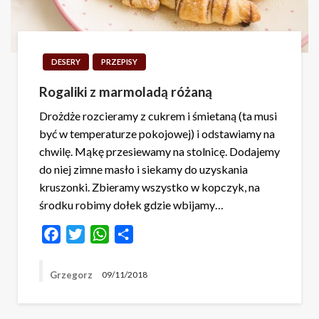
DESERY
PRZEPISY
Rogaliki z marmoladą różaną
Drożdże rozcieramy z cukrem i śmietaną (ta musi
być w temperaturze pokojowej) i odstawiamy na
chwilę. Mąkę przesiewamy na stolnicę. Dodajemy
do niej zimne masło i siekamy do uzyskania
kruszonki. Zbieramy wszystko w kopczyk, na
środku robimy dołek gdzie wbijamy…
Facebook
Twitter
WhatsApp
Share
Grzegorz
09/11/2018