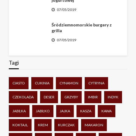
jogurtowej
07/05/2019
Śródziemnomorskie burgery z
grilla
07/05/2019
Tagi
CIASTO
CUKINIA
CYNAMON
CYTRYNA
CZEKOLADA
DESER
GRZYBY
IMBIR
INDYK
JABŁKA
JABŁKO
JAJKA
KASZA
KAWA
KOKTAJL
KREM
KURCZAK
MAKARON