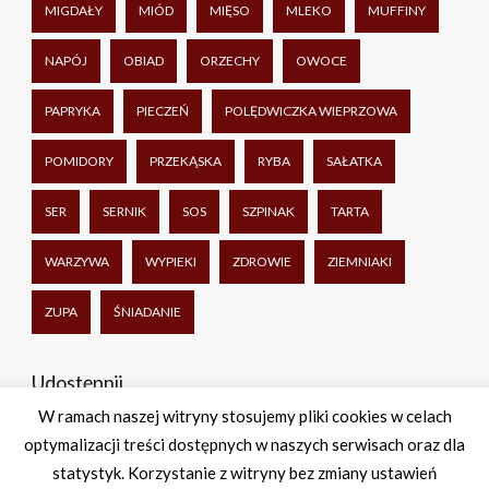
MIGDAŁY
MIÓD
MIĘSO
MLEKO
MUFFINY
NAPÓJ
OBIAD
ORZECHY
OWOCE
PAPRYKA
PIECZEŃ
POLĘDWICZKA WIEPRZOWA
POMIDORY
PRZEKĄSKA
RYBA
SAŁATKA
SER
SERNIK
SOS
SZPINAK
TARTA
WARZYWA
WYPIEKI
ZDROWIE
ZIEMNIAKI
ZUPA
ŚNIADANIE
Udostępnij
W ramach naszej witryny stosujemy pliki cookies w celach
optymalizacji treści dostępnych w naszych serwisach oraz dla
Facebook
Twitter
WhatsApp
Share
statystyk. Korzystanie z witryny bez zmiany ustawień