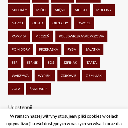
MIGDAŁY
MIÓD
MIĘSO
MLEKO
MUFFINY
NAPÓJ
OBIAD
ORZECHY
OWOCE
PAPRYKA
PIECZEŃ
POLĘDWICZKA WIEPRZOWA
POMIDORY
PRZEKĄSKA
RYBA
SAŁATKA
SER
SERNIK
SOS
SZPINAK
TARTA
WARZYWA
WYPIEKI
ZDROWIE
ZIEMNIAKI
ZUPA
ŚNIADANIE
Udostępnij
W ramach naszej witryny stosujemy pliki cookies w celach
optymalizacji treści dostępnych w naszych serwisach oraz dla
Facebook
Twitter
WhatsApp
Share