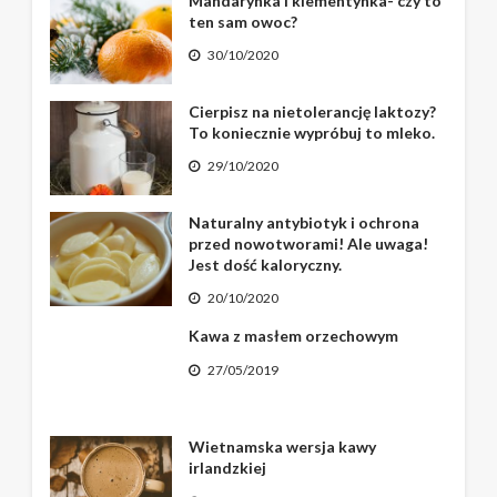
Mandarynka i klementynka- czy to
ten sam owoc?
30/10/2020
Cierpisz na nietolerancję laktozy?
To koniecznie wypróbuj to mleko.
29/10/2020
Naturalny antybiotyk i ochrona
przed nowotworami! Ale uwaga!
Jest dość kaloryczny.
20/10/2020
Kawa z masłem orzechowym
27/05/2019
Wietnamska wersja kawy
irlandzkiej