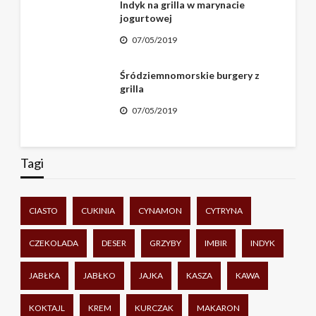
Indyk na grilla w marynacie
jogurtowej
07/05/2019
Śródziemnomorskie burgery z
grilla
07/05/2019
Tagi
CIASTO
CUKINIA
CYNAMON
CYTRYNA
CZEKOLADA
DESER
GRZYBY
IMBIR
INDYK
JABŁKA
JABŁKO
JAJKA
KASZA
KAWA
KOKTAJL
KREM
KURCZAK
MAKARON