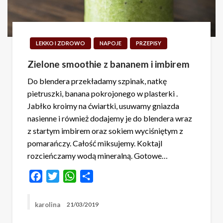
LEKKO I ZDROWO
NAPOJE
PRZEPISY
Zielone smoothie z bananem i imbirem
Do blendera przekładamy szpinak, natkę
pietruszki, banana pokrojonego w plasterki .
Jabłko kroimy na ćwiartki, usuwamy gniazda
nasienne i również dodajemy je do blendera wraz
z startym imbirem oraz sokiem wyciśniętym z
pomarańczy. Całość miksujemy. Koktajl
rozcieńczamy wodą mineralną. Gotowe…
Facebook
Twitter
WhatsApp
Share
karolina
21/03/2019