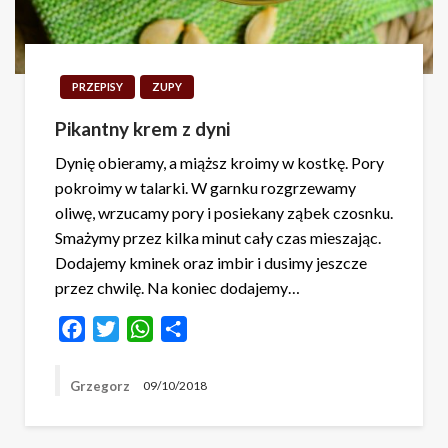
PRZEPISY
ZUPY
Pikantny krem z dyni
Dynię obieramy, a miąższ kroimy w kostkę. Pory
pokroimy w talarki. W garnku rozgrzewamy
oliwę, wrzucamy pory i posiekany ząbek czosnku.
Smażymy przez kilka minut cały czas mieszając.
Dodajemy kminek oraz imbir i dusimy jeszcze
przez chwilę. Na koniec dodajemy…
Facebook
Twitter
WhatsApp
Share
Grzegorz
09/10/2018