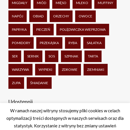
MIGDAŁY
MIÓD
MIĘSO
MLEKO
MUFFINY
NAPÓJ
OBIAD
ORZECHY
OWOCE
PAPRYKA
PIECZEŃ
POLĘDWICZKA WIEPRZOWA
POMIDORY
PRZEKĄSKA
RYBA
SAŁATKA
SER
SERNIK
SOS
SZPINAK
TARTA
WARZYWA
WYPIEKI
ZDROWIE
ZIEMNIAKI
ZUPA
ŚNIADANIE
Udostępnij
W ramach naszej witryny stosujemy pliki cookies w celach
optymalizacji treści dostępnych w naszych serwisach oraz dla
Facebook
Twitter
WhatsApp
Share
statystyk. Korzystanie z witryny bez zmiany ustawień