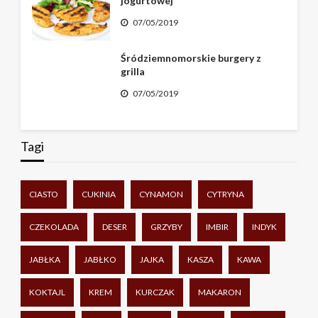
jogurtowej
07/05/2019
Śródziemnomorskie burgery z
grilla
07/05/2019
Tagi
CIASTO
CUKINIA
CYNAMON
CYTRYNA
CZEKOLADA
DESER
GRZYBY
IMBIR
INDYK
JABŁKA
JABŁKO
JAJKA
KASZA
KAWA
KOKTAJL
KREM
KURCZAK
MAKARON