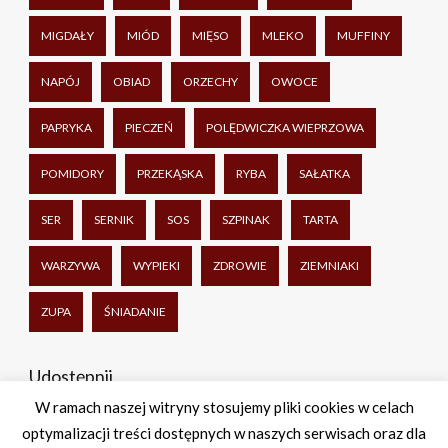
MIGDAŁY
MIÓD
MIĘSO
MLEKO
MUFFINY
NAPÓJ
OBIAD
ORZECHY
OWOCE
PAPRYKA
PIECZEŃ
POLĘDWICZKA WIEPRZOWA
POMIDORY
PRZEKĄSKA
RYBA
SAŁATKA
SER
SERNIK
SOS
SZPINAK
TARTA
WARZYWA
WYPIEKI
ZDROWIE
ZIEMNIAKI
ZUPA
ŚNIADANIE
Udostępnij
W ramach naszej witryny stosujemy pliki cookies w celach
optymalizacji treści dostępnych w naszych serwisach oraz dla
Facebook
Twitter
WhatsApp
Share