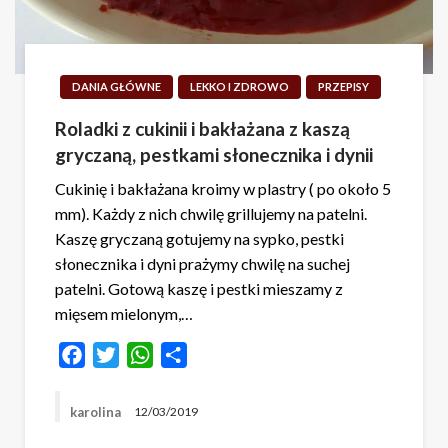
DANIA GŁÓWNE
LEKKO I ZDROWO
PRZEPISY
Roladki z cukinii i bakłażana z kaszą
gryczaną, pestkami słonecznika i dynii
Cukinię i bakłażana kroimy w plastry ( po około 5
mm). Każdy z nich chwilę grillujemy na patelni.
Kaszę gryczaną gotujemy na sypko, pestki
słonecznika i dyni prażymy chwilę na suchej
patelni. Gotową kaszę i pestki mieszamy z
mięsem mielonym,…
Facebook
Twitter
WhatsApp
Share
karolina
12/03/2019