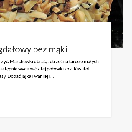
gdałowy bez mąki
rzyć. Marchewki obrać, zetrzeć na tarce o małych
astępnie wycisnąć z tej połówki sok. Ksylitol
. Dodać jajka i wanilię i…