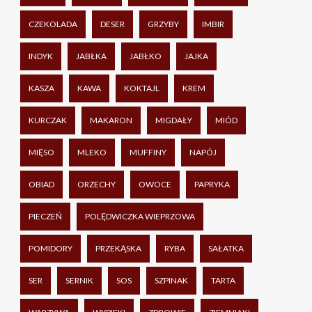
CZEKOLADA
DESER
GRZYBY
IMBIR
INDYK
JABŁKA
JABŁKO
JAJKA
KASZA
KAWA
KOKTAJL
KREM
KURCZAK
MAKARON
MIGDAŁY
MIÓD
MIĘSO
MLEKO
MUFFINY
NAPÓJ
OBIAD
ORZECHY
OWOCE
PAPRYKA
PIECZEŃ
POLĘDWICZKA WIEPRZOWA
POMIDORY
PRZEKĄSKA
RYBA
SAŁATKA
SER
SERNIK
SOS
SZPINAK
TARTA