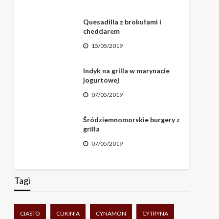
Quesadilla z brokułami i
cheddarem
15/05/2019
Indyk na grilla w marynacie
jogurtowej
07/05/2019
Śródziemnomorskie burgery z
grilla
07/05/2019
Tagi
CIASTO
CUKINIA
CYNAMON
CYTRYNA