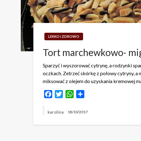
LEKKO I ZDROWO
Tort marchewkowo- mi
Sparzyć i wyszorować cytrynę, a rodzynki spa
oczkach. Zetrzeć skórkę z połowy cytryny, a n
miksować z olejem do uzyskania kremowej masy
Facebook
Twitter
WhatsApp
Share
karolina
18/10/2017