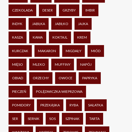
CZEKOLADA
DESER
GRZYBY
IMBIR
INDYK
JABŁKA
JABŁKO
JAJKA
KASZA
KAWA
KOKTAJL
KREM
KURCZAK
MAKARON
MIGDAŁY
MIÓD
MIĘSO
MLEKO
MUFFINY
NAPÓJ
OBIAD
ORZECHY
OWOCE
PAPRYKA
PIECZEŃ
POLĘDWICZKA WIEPRZOWA
POMIDORY
PRZEKĄSKA
RYBA
SAŁATKA
SER
SERNIK
SOS
SZPINAK
TARTA