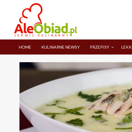
Skip
to
content
serwis informacyjno-kulinarny
aleobiad.pl
HOME
KULINARNE NEWSY
PRZEPISY
LEKK