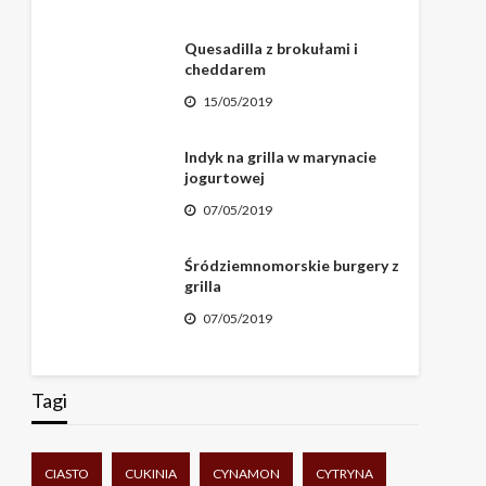
Quesadilla z brokułami i
cheddarem
15/05/2019
Indyk na grilla w marynacie
jogurtowej
07/05/2019
Śródziemnomorskie burgery z
grilla
07/05/2019
Tagi
CIASTO
CUKINIA
CYNAMON
CYTRYNA