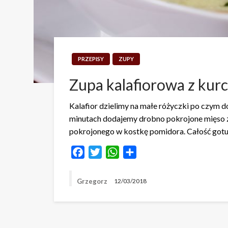
PRZEPISY
ZUPY
Zupa kalafiorowa z kur
Kalafior dzielimy na małe różyczki po czym d
minutach dodajemy drobno pokrojone mięso z
pokrojonego w kostkę pomidora. Całość gotuj
Facebook
Twitter
WhatsApp
Share
Grzegorz
12/03/2018