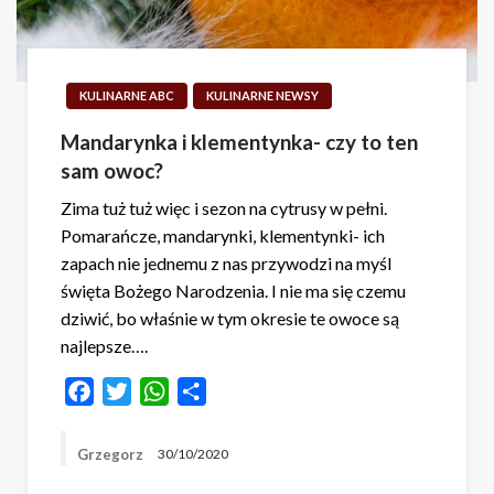
KULINARNE ABC
KULINARNE NEWSY
Mandarynka i klementynka- czy to ten
sam owoc?
Zima tuż tuż więc i sezon na cytrusy w pełni.
Pomarańcze, mandarynki, klementynki- ich
zapach nie jednemu z nas przywodzi na myśl
święta Bożego Narodzenia. I nie ma się czemu
dziwić, bo właśnie w tym okresie te owoce są
najlepsze….
Facebook
Twitter
WhatsApp
Share
Grzegorz
30/10/2020