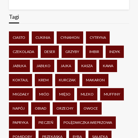
Tagi
CIASTO
CUKINIA
CYNAMON
CYTRYNA
CZEKOLADA
DESER
GRZYBY
IMBIR
INDYK
JABŁKA
JABŁKO
JAJKA
KASZA
KAWA
KOKTAJL
KREM
KURCZAK
MAKARON
MIGDAŁY
MIÓD
MIĘSO
MLEKO
MUFFINY
NAPÓJ
OBIAD
ORZECHY
OWOCE
PAPRYKA
PIECZEŃ
POLĘDWICZKA WIEPRZOWA
POMIDORY
PRZEKĄSKA
RYBA
SAŁATKA