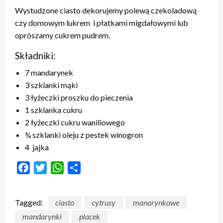
Wystudzone ciasto dekorujemy polewą czekoladową
czy domowym lukrem i płatkami migdałowymi lub
oprószamy cukrem pudrem.
Składniki:
7
mandarynek
3
szklanki mąki
3
łyżeczki proszku do pieczenia
1
szklanka cukru
2
łyżeczki cukru waniliowego
¾
szklanki oleju z pestek winogron
4
jajka
Facebook
Twitter
WhatsApp
Share
Tagged:
ciasto
cytrusy
manarynkowe
mandarynki
placek