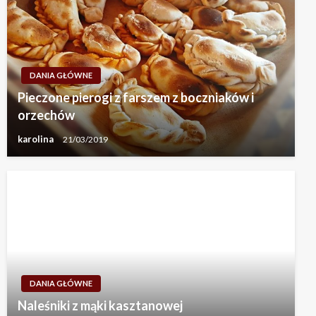
DANIA GŁÓWNE
Pieczone pierogi z farszem z boczniaków i
orzechów
karolina
21/03/2019
DANIA GŁÓWNE
Naleśniki z mąki kasztanowej