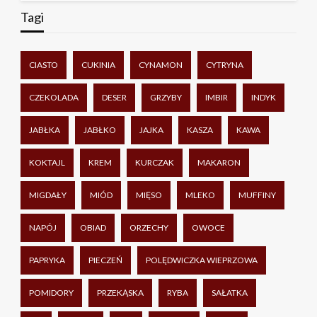
Tagi
CIASTO
CUKINIA
CYNAMON
CYTRYNA
CZEKOLADA
DESER
GRZYBY
IMBIR
INDYK
JABŁKA
JABŁKO
JAJKA
KASZA
KAWA
KOKTAJL
KREM
KURCZAK
MAKARON
MIGDAŁY
MIÓD
MIĘSO
MLEKO
MUFFINY
NAPÓJ
OBIAD
ORZECHY
OWOCE
PAPRYKA
PIECZEŃ
POLĘDWICZKA WIEPRZOWA
POMIDORY
PRZEKĄSKA
RYBA
SAŁATKA