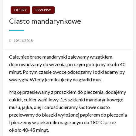
DESERY
PRZEPISY
Ciasto mandarynkowe
Posted
19/11/2018
on
Całe, nieobrane mandarynki zalewamy wrzątkiem,
doprowadzamy do wrzenia, po czym gotujemy około 40
minut. Po tym czasie owoce odcedzamy i odkładamy by
wystygły. Wtedy je miksujemy na gładki mus.
Mąkę przesiewamy z proszkiem do pieczenia, dodajemy
cukier, cukier waniliowy ,1,5 szklanki mandarynkowego
musu, jajka, olej i całość ucieramy. Gotowe ciasto
przelewamy do blaszki wyłożonej papierem do pieczenia
i pieczemy w piekarniku nagrzanym do 180°C przez
około 40-45 minut.