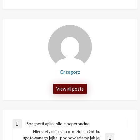
Grzegorz
View all posts
Nawigacja
Spaghetti aglio, olio e peperoncino
Previous
wpisu
Nieestetyczna sina otoczka na żółtku
Post
ugotowanego jajka- podpowiadamy jak jej