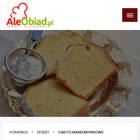
Skip
to
content
serwis informacyjno-kulinarny
aleobiad.pl
HOMEPAGE
DESERY
CIASTO MANDARYNKOWE