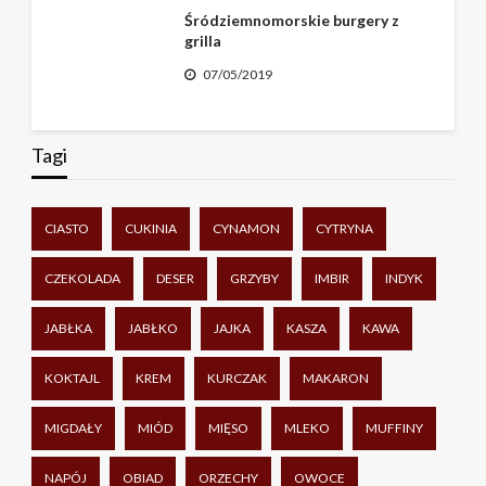
Śródziemnomorskie burgery z
grilla
07/05/2019
Tagi
CIASTO
CUKINIA
CYNAMON
CYTRYNA
CZEKOLADA
DESER
GRZYBY
IMBIR
INDYK
JABŁKA
JABŁKO
JAJKA
KASZA
KAWA
KOKTAJL
KREM
KURCZAK
MAKARON
MIGDAŁY
MIÓD
MIĘSO
MLEKO
MUFFINY
NAPÓJ
OBIAD
ORZECHY
OWOCE