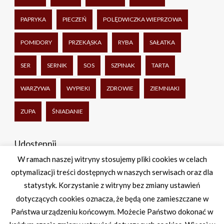
PAPRYKA
PIECZEŃ
POLĘDWICZKA WIEPRZOWA
POMIDORY
PRZEKĄSKA
RYBA
SAŁATKA
SER
SERNIK
SOS
SZPINAK
TARTA
WARZYWA
WYPIEKI
ZDROWIE
ZIEMNIAKI
ZUPA
ŚNIADANIE
Udostępnij
W ramach naszej witryny stosujemy pliki cookies w celach
optymalizacji treści dostępnych w naszych serwisach oraz dla
Facebook
Twitter
WhatsApp
Share
statystyk. Korzystanie z witryny bez zmiany ustawień
dotyczących cookies oznacza, że będą one zamieszczane w
Państwa urządzeniu końcowym. Możecie Państwo dokonać w