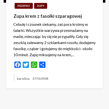
PRZEPISY
ZUPY
Zupa krem z fasolki szparagowej
Cebulę i czosnek siekamy, zaś pora kroimy w
talarki. Wszystkie warzywa przesmażamy na
maśle, mieszając by się nie przypaliły. Gdy się
zeszklą zalewamy 2 szklankami rosołu, dodajemy
fasolkę, cząber i gotujemy do miękkości- około
10 minut. Zupę miksujemy na krem,…
Facebook
Twitter
WhatsApp
Share
karolina
27/11/2018