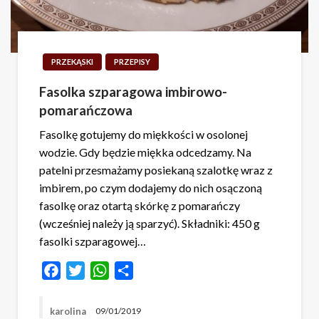
PRZEKĄSKI
PRZEPISY
Fasolka szparagowa imbirowo-
pomarańczowa
Fasolkę gotujemy do miękkości w osolonej
wodzie. Gdy będzie miękka odcedzamy. Na
patelni przesmażamy posiekaną szalotkę wraz z
imbirem, po czym dodajemy do nich osączoną
fasolkę oraz otartą skórkę z pomarańczy
(wcześniej należy ją sparzyć). Składniki: 450 g
fasolki szparagowej…
Facebook
Twitter
WhatsApp
Share
karolina
09/01/2019