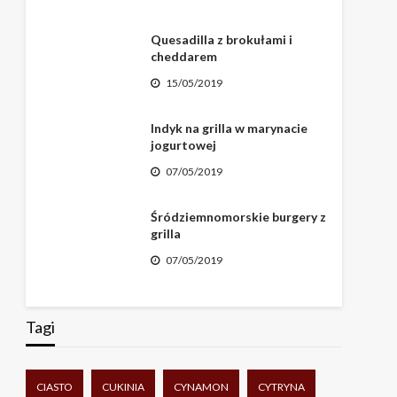
Quesadilla z brokułami i
cheddarem
15/05/2019
Indyk na grilla w marynacie
jogurtowej
07/05/2019
Śródziemnomorskie burgery z
grilla
07/05/2019
Tagi
CIASTO
CUKINIA
CYNAMON
CYTRYNA