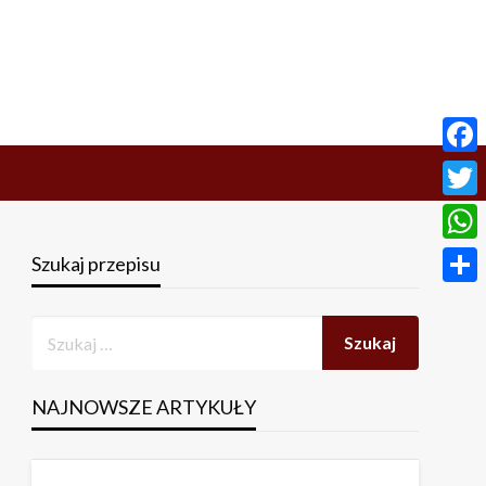
Face
Twitt
What
Szukaj przepisu
Share
NAJNOWSZE ARTYKUŁY