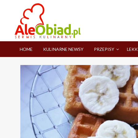
Skip
to
content
serwis informacyjno-kulinarny
aleobiad.pl
HOME
KULINARNE NEWSY
PRZEPISY
LEKK