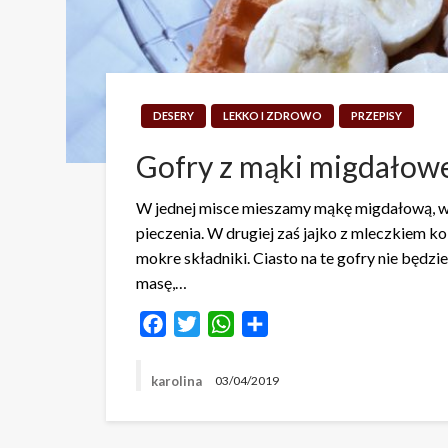
DESERY
LEKKO I ZDROWO
PRZEPISY
Gofry z mąki migdałowe
W jednej misce mieszamy mąkę migdałową, wi
pieczenia. W drugiej zaś jajko z mleczkiem 
mokre składniki. Ciasto na te gofry nie będz
masę,…
Facebook
Twitter
WhatsApp
Share
karolina
03/04/2019