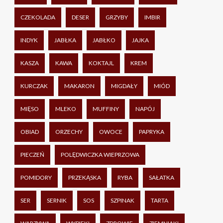
CZEKOLADA
DESER
GRZYBY
IMBIR
INDYK
JABŁKA
JABŁKO
JAJKA
KASZA
KAWA
KOKTAJL
KREM
KURCZAK
MAKARON
MIGDAŁY
MIÓD
MIĘSO
MLEKO
MUFFINY
NAPÓJ
OBIAD
ORZECHY
OWOCE
PAPRYKA
PIECZEŃ
POLĘDWICZKA WIEPRZOWA
POMIDORY
PRZEKĄSKA
RYBA
SAŁATKA
SER
SERNIK
SOS
SZPINAK
TARTA