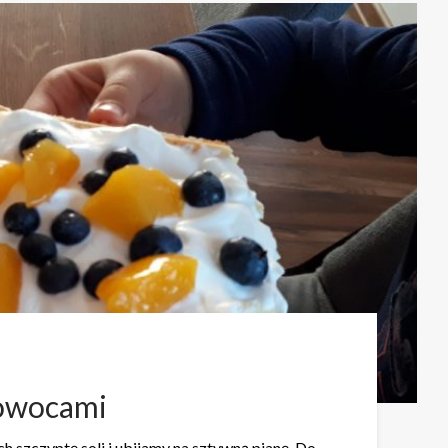
 owocami
h szczyptę soli i ubijamy na sztywną pianę. Do