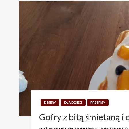
DESERY
DLA DZIECI
PRZEPISY
Gofry z bitą śmietaną i
Białka oddzielamy od żółtek. Dodajemy do nic