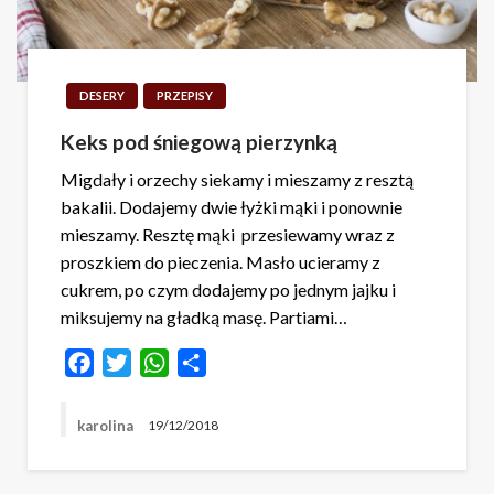
DESERY
PRZEPISY
Keks pod śniegową pierzynką
Migdały i orzechy siekamy i mieszamy z resztą
bakalii. Dodajemy dwie łyżki mąki i ponownie
mieszamy. Resztę mąki przesiewamy wraz z
proszkiem do pieczenia. Masło ucieramy z
cukrem, po czym dodajemy po jednym jajku i
miksujemy na gładką masę. Partiami…
Facebook
Twitter
WhatsApp
Share
karolina
19/12/2018