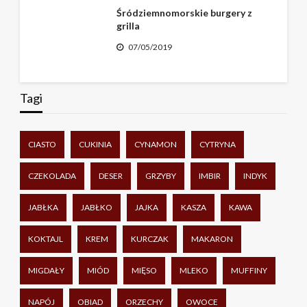
Śródziemnomorskie burgery z
grilla
07/05/2019
Tagi
CIASTO
CUKINIA
CYNAMON
CYTRYNA
CZEKOLADA
DESER
GRZYBY
IMBIR
INDYK
JABŁKA
JABŁKO
JAJKA
KASZA
KAWA
KOKTAJL
KREM
KURCZAK
MAKARON
MIGDAŁY
MIÓD
MIĘSO
MLEKO
MUFFINY
NAPÓJ
OBIAD
ORZECHY
OWOCE