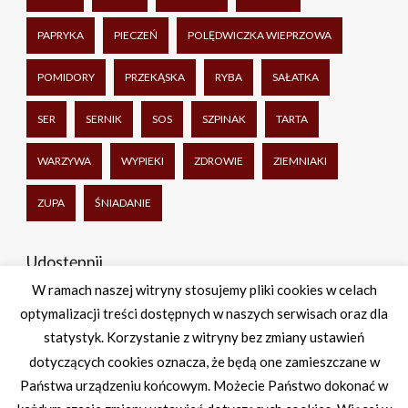
PAPRYKA
PIECZEŃ
POLĘDWICZKA WIEPRZOWA
POMIDORY
PRZEKĄSKA
RYBA
SAŁATKA
SER
SERNIK
SOS
SZPINAK
TARTA
WARZYWA
WYPIEKI
ZDROWIE
ZIEMNIAKI
ZUPA
ŚNIADANIE
Udostępnij
W ramach naszej witryny stosujemy pliki cookies w celach
optymalizacji treści dostępnych w naszych serwisach oraz dla
Facebook
Twitter
WhatsApp
Share
statystyk. Korzystanie z witryny bez zmiany ustawień
dotyczących cookies oznacza, że będą one zamieszczane w
Państwa urządzeniu końcowym. Możecie Państwo dokonać w