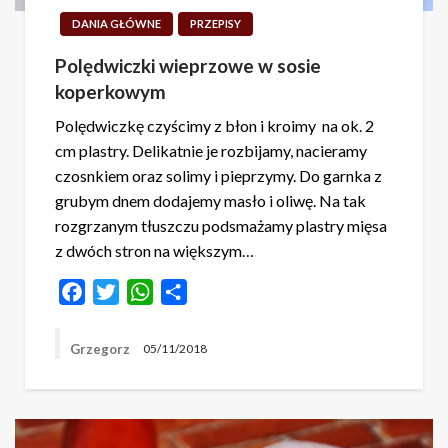
DANIA GŁÓWNE
PRZEPISY
Polędwiczki wieprzowe w sosie
koperkowym
Polędwiczkę czyścimy z błon i kroimy na ok. 2
cm plastry. Delikatnie je rozbijamy, nacieramy
czosnkiem oraz solimy i pieprzymy. Do garnka z
grubym dnem dodajemy masło i oliwę. Na tak
rozgrzanym tłuszczu podsmażamy plastry mięsa
z dwóch stron na większym…
Facebook
Twitter
WhatsApp
Share
Grzegorz
05/11/2018