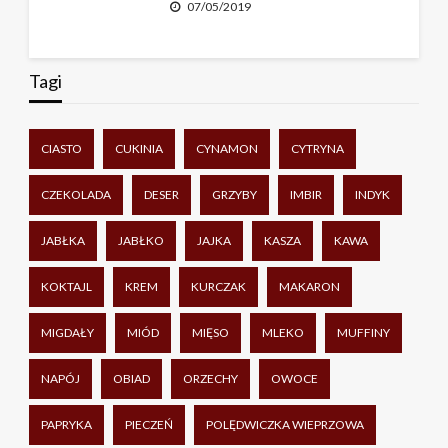
07/05/2019
Tagi
CIASTO
CUKINIA
CYNAMON
CYTRYNA
CZEKOLADA
DESER
GRZYBY
IMBIR
INDYK
JABŁKA
JABŁKO
JAJKA
KASZA
KAWA
KOKTAJL
KREM
KURCZAK
MAKARON
MIGDAŁY
MIÓD
MIĘSO
MLEKO
MUFFINY
NAPÓJ
OBIAD
ORZECHY
OWOCE
PAPRYKA
PIECZEŃ
POLĘDWICZKA WIEPRZOWA