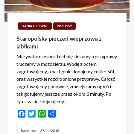
DANIA GŁÓWNE
PRZEPISY
Staropolska pieczeń wieprzowa z
jabłkami
Marynata: czosnek i cebulę siekamy a przyprawy
tłuczemy w moździerzu. Wodę z octem
zagotowujemy, a następnie dodajemy cukier, sól,
oraz wszystkie rozdrobnione przyprawy. Całość
zagotowujemy ponownie, zmniejszamy ogień i
tak gotujemy jeszcze przez około 3 minuty. Po
tym czasie zdejmujemy…
Facebook
Twitter
WhatsApp
Share
karolina
27/11/2018