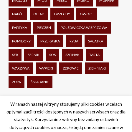
MIGDAŁY
MIÓD
MIĘSO
MLEKO
MUFFINY
NAPÓJ
OBIAD
ORZECHY
OWOCE
PAPRYKA
PIECZEŃ
POLĘDWICZKA WIEPRZOWA
POMIDORY
PRZEKĄSKA
RYBA
SAŁATKA
SER
SERNIK
SOS
SZPINAK
TARTA
WARZYWA
WYPIEKI
ZDROWIE
ZIEMNIAKI
ZUPA
ŚNIADANIE
Udostępnij
W ramach naszej witryny stosujemy pliki cookies w celach
optymalizacji treści dostępnych w naszych serwisach oraz dla
Facebook
Twitter
WhatsApp
Share
statystyk. Korzystanie z witryny bez zmiany ustawień
dotyczących cookies oznacza, że będą one zamieszczane w