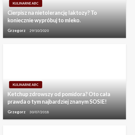
KULINARNE ABC
Cierpisz na nietolerancję laktozy? To
koniecznie wypróbuj to mleko.
Grzegorz
29/10/2020
KULINARNE ABC
Ketchup zdrowszy od pomidora? Oto cała
prawda o tym najbardziej znanym SOSIE!
Grzegorz
30/07/2018