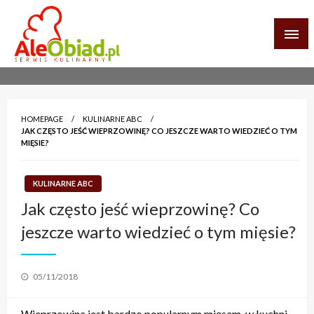
Skip
to
content
serwis informacyjno-kulinarny
aleobiad.pl
HOMEPAGE
KULINARNE ABC
JAK CZĘSTO JEŚĆ WIEPRZOWINĘ? CO JESZCZE WARTO WIEDZIEĆ O TYM
MIĘSIE?
KULINARNE ABC
Jak często jeść wieprzowinę? Co
jeszcze warto wiedzieć o tym mięsie?
Posted
05/11/2018
on
Wieprzowina jest bardzo popularnym mięsem w kuchni