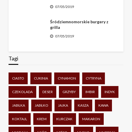
07/05/2019
Śródziemnomorskie burgery z
grilla
07/05/2019
Tagi
CIASTO
CUKINIA
CYNAMON
CYTRYNA
CZEKOLADA
DESER
GRZYBY
IMBIR
INDYK
JABŁKA
JABŁKO
JAJKA
KASZA
KAWA
KOKTAJL
KREM
KURCZAK
MAKARON