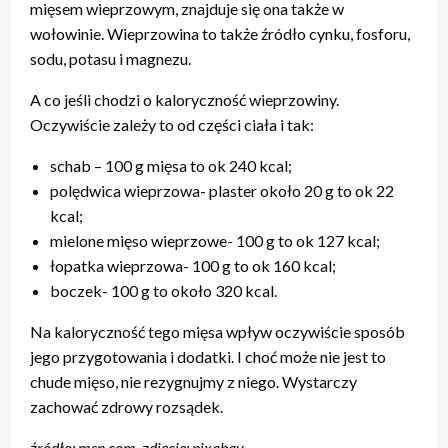
mięsem wieprzowym, znajduje się ona także w
wołowinie. Wieprzowina to także źródło cynku, fosforu,
sodu, potasu i magnezu.
A co jeśli chodzi o kaloryczność wieprzowiny.
Oczywiście zależy to od części ciała i tak:
schab – 100 g mięsa to ok 240 kcal;
polędwica wieprzowa- plaster około 20 g to ok 22
kcal;
mielone mięso wieprzowe- 100 g to ok 127 kcal;
łopatka wieprzowa- 100 g to ok 160 kcal;
boczek- 100 g to około 320 kcal.
Na kaloryczność tego mięsa wpływ oczywiście sposób
jego przygotowania i dodatki. I choć może nie jest to
chude mięso, nie rezygnujmy z niego. Wystarczy
zachować zdrowy rozsądek.
źródło: msn.com, zdjęcie: pixabay