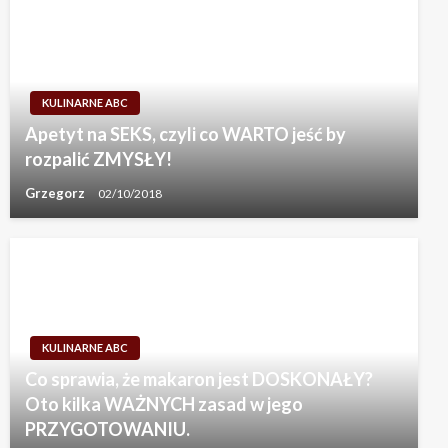
KULINARNE ABC
Apetyt na SEKS, czyli co WARTO jeść by
rozpalić ZMYSŁY!
Grzegorz
02/10/2018
KULINARNE ABC
Co sprawia, że makaron jest DOSKONAŁY?
Oto kilka WAŻNYCH zasad w jego
PRZYGOTOWANIU.