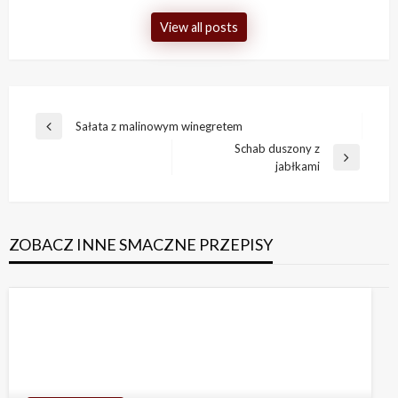
View all posts
Nawigacja
Sałata z malinowym winegretem
Previous
wpisu
Schab duszony z
Post
Next
jabłkami
Post
ZOBACZ INNE SMACZNE PRZEPISY