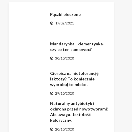
Pączki pieczone
17/02/2021
Mandarynka i klementynka-
czy to ten sam owoc?
30/10/2020
Cierpisz na nietolerancję
laktozy? To koniecznie
wypróbuj to mleko.
29/10/2020
Naturalny antybiotyk i
ochrona przed nowotworami!
Ale uwaga! Jest dość
kaloryczny.
20/10/2020