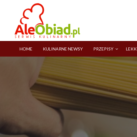
Skip
to
content
serwis informacyjno-kulinarny
aleobiad.pl
HOME
KULINARNE NEWSY
PRZEPISY
LEKK