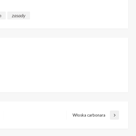
n
zasady
Włoska carbonara
Next
Post