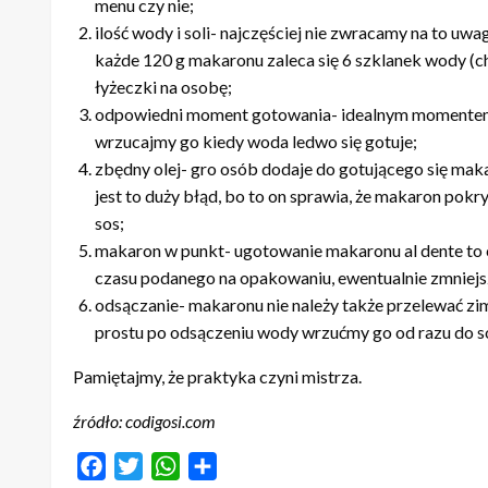
menu czy nie;
ilość wody i soli- najczęściej nie zwracamy na to uw
każde 120 g makaronu zaleca się 6 szklanek wody (choć
łyżeczki na osobę;
odpowiedni moment gotowania- idealnym momentem u
wrzucajmy go kiedy woda ledwo się gotuje;
zbędny olej- gro osób dodaje do gotującego się makar
jest to duży błąd, bo to on sprawia, że makaron pokry
sos;
makaron w punkt- ugotowanie makaronu al dente to 
czasu podanego na opakowaniu, ewentualnie zmniejsz
odsączanie- makaronu nie należy także przelewać zimn
prostu po odsączeniu wody wrzućmy go od razu do s
Pamiętajmy, że praktyka czyni mistrza.
źródło: codigosi.com
Facebook
Twitter
WhatsApp
Share