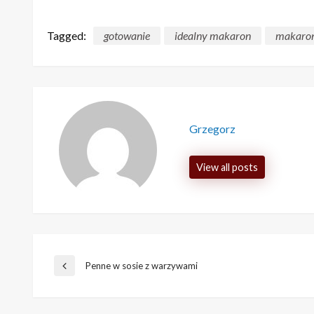
Tagged:
gotowanie
idealny makaron
makaro
Grzegorz
View all posts
Nawigacja
Penne w sosie z warzywami
Previous
Post
wpisu