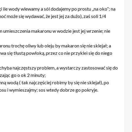
agi ile wody wlewamy a sól dodajemy po prostu „na oko”; na
 może się wydawać, że jest jej za dużo), zaś soli 1/4
mieszczenia makaronu w wodzie jest jej wrzenie; nie
onu trochę oliwy lub oleju by makaron się nie sklejał; a
wa się tłustą powłoką, przez co nie przyklei się do niego
chyba najczęstszy problem, a wystarczy zastosować się do
ając go o ok 2 minuty;
ą wodą ( tak najczęściej robimy by się nie sklejał), po
osu i wymieszajmy; sos wtedy dobrze go pokryje.