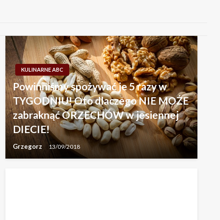
KULINARNE ABC
Powinniśmy spożywać je 5 razy w
TYGODNIU! Oto dlaczego NIE MOŻE
zabraknąć ORZECHÓW w jesiennej
DIECIE!
Grzegorz
13/09/2018