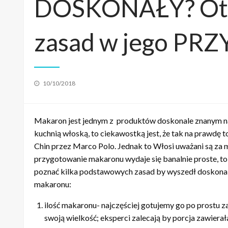
DOSKONAŁY? Ot
zasad w jego P
Posted
10/10/2018
on
Makaron jest jednym z produktów doskonale znanym na c
kuchnią włoską, to ciekawostką jest, że tak na prawdę t
Chin przez Marco Polo. Jednak to Włosi uważani są za 
przygotowanie makaronu wydaje się banalnie proste, to 
poznać kilka podstawowych zasad by wyszedł doskonale
makaronu:
ilość makaronu- najczęściej gotujemy go po prostu z
swoją wielkość; eksperci zalecają by porcja zawierała