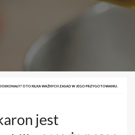
T DOSKONAŁY? OTO KILKA WAŻNYCH ZASAD W JEGO PRZYGOTOWANIU.
karon jest