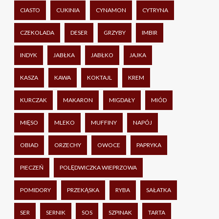
CIASTO
CUKINIA
CYNAMON
CYTRYNA
CZEKOLADA
DESER
GRZYBY
IMBIR
INDYK
JABŁKA
JABŁKO
JAJKA
KASZA
KAWA
KOKTAJL
KREM
KURCZAK
MAKARON
MIGDAŁY
MIÓD
MIĘSO
MLEKO
MUFFINY
NAPÓJ
OBIAD
ORZECHY
OWOCE
PAPRYKA
PIECZEŃ
POLĘDWICZKA WIEPRZOWA
POMIDORY
PRZEKĄSKA
RYBA
SAŁATKA
SER
SERNIK
SOS
SZPINAK
TARTA