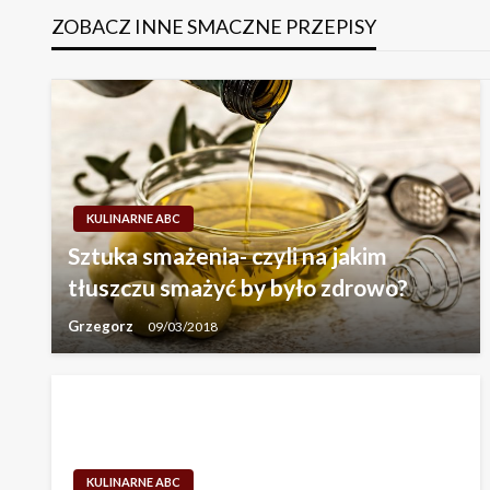
ZOBACZ INNE SMACZNE PRZEPISY
KULINARNE ABC
Sztuka smażenia- czyli na jakim
tłuszczu smażyć by było zdrowo?
Grzegorz
09/03/2018
KULINARNE ABC