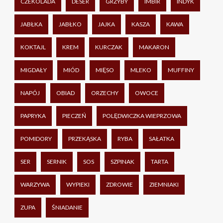
CZEKOLADA
DESER
GRZYBY
IMBIR
INDYK
JABŁKA
JABŁKO
JAJKA
KASZA
KAWA
KOKTAJL
KREM
KURCZAK
MAKARON
MIGDAŁY
MIÓD
MIĘSO
MLEKO
MUFFINY
NAPÓJ
OBIAD
ORZECHY
OWOCE
PAPRYKA
PIECZEŃ
POLĘDWICZKA WIEPRZOWA
POMIDORY
PRZEKĄSKA
RYBA
SAŁATKA
SER
SERNIK
SOS
SZPINAK
TARTA
WARZYWA
WYPIEKI
ZDROWIE
ZIEMNIAKI
ZUPA
ŚNIADANIE