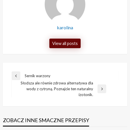
karolina
View all posts
Nawigacja
Sernik warzony
Previous
wpisu
Słodsza ale równie zdrowa alternatywa dla
Post
wody z cytryną. Poznajcie ten naturalny
Next
izotonik.
Post
ZOBACZ INNE SMACZNE PRZEPISY