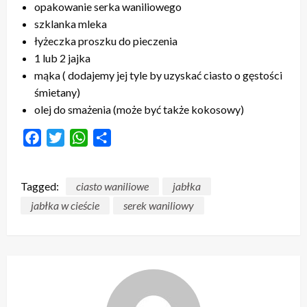
opakowanie serka waniliowego
szklanka mleka
łyżeczka proszku do pieczenia
1 lub 2 jajka
mąka ( dodajemy jej tyle by uzyskać ciasto o gęstości
śmietany)
olej do smażenia (może być także kokosowy)
Facebook
Twitter
WhatsApp
Share
Tagged:
ciasto waniliowe
jabłka
jabłka w cieście
serek waniliowy