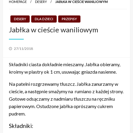
HOMEPAGE
DESERY
JABŁKA W CIEŚCIE WANILIOWYM
DESERY
DLA DZIECI
PRZEPISY
Jabłka w cieście waniliowym
Posted
27/11/2018
on
Składniki ciasta dokładnie mieszamy. Jabłka obieramy,
kroimy w plastry ok 1 cm, usuwając gniazda nasienne.
Na patelni rozgrzewamy tłuszcz. Jabłka zanurzamy w
cieście, a następnie smażymy na rumiano z każdej strony.
Gotowe odsączamy z nadmiaru tłuszczu na ręczniku
papierowym. Ostudzone jabłka oprószamy cukrem
pudrem.
Składniki: