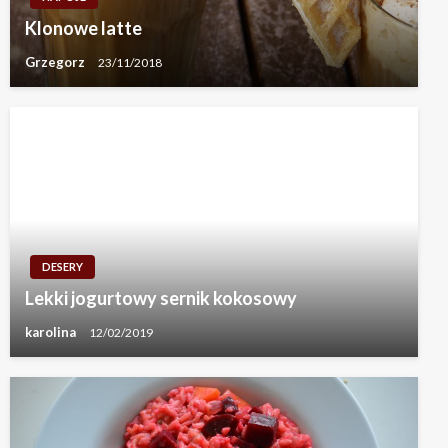
Klonowe latte
Grzegorz
23/11/2018
DESERY
Lekki jogurtowy sernik kokosowy
karolina
12/02/2019