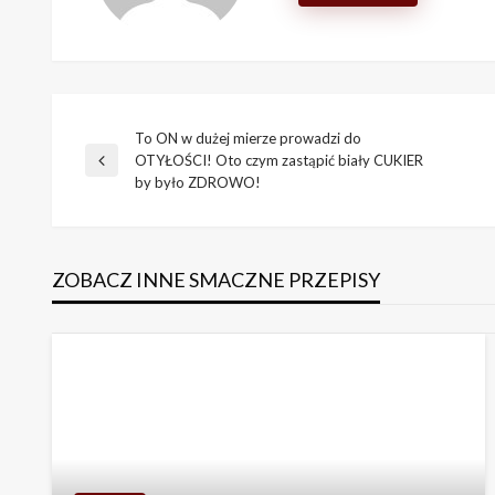
To ON w dużej mierze prowadzi do
Nawigacja
OTYŁOŚCI! Oto czym zastąpić biały CUKIER
Previous
by było ZDROWO!
Post
wpisu
ZOBACZ INNE SMACZNE PRZEPISY