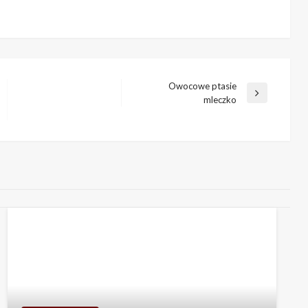
Owocowe ptasie
Next
mleczko
Post