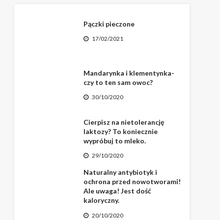
Pączki pieczone
17/02/2021
Mandarynka i klementynka-
czy to ten sam owoc?
30/10/2020
Cierpisz na nietolerancję
laktozy? To koniecznie
wypróbuj to mleko.
29/10/2020
Naturalny antybiotyk i
ochrona przed nowotworami!
Ale uwaga! Jest dość
kaloryczny.
20/10/2020