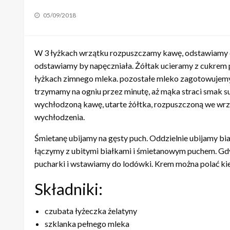
Posted
05/09/2018
on
W 3 łyżkach wrzątku rozpuszczamy kawę, odstawiamy 
odstawiamy by napęczniała. Żółtak ucieramy z cukre
łyżkach zimnego mleka. pozostałe mleko zagotowujem
trzymamy na ogniu przez minutę, aż mąka straci smak 
wychłodzoną kawę, utarte żółtka, rozpuszczoną we wrz
wychłodzenia.
Śmietanę ubijamy na gęsty puch. Oddzielnie ubijamy bi
łączymy z ubitymi białkami i śmietanowym puchem. Gdy
pucharki i wstawiamy do lodówki. Krem można polać ki
Składniki:
czubata łyżeczka żelatyny
szklanka pełnego mleka