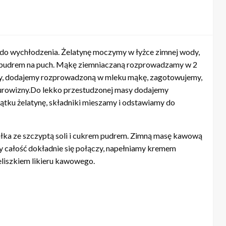
do wychłodzenia. Żelatynę moczymy w łyżce zimnej wody,
m pudrem na puch. Mąkę ziemniaczaną rozprowadzamy w 2
y, dodajemy rozprowadzoną w mleku mąkę, zagotowujemy,
surowizny.Do lekko przestudzonej masy dodajemy
ątku żelatynę, składniki mieszamy i odstawiamy do
ałka ze szczyptą soli i cukrem pudrem. Zimną masę kawową
 całość dokładnie się połączy, napełniamy kremem
eliszkiem likieru kawowego.