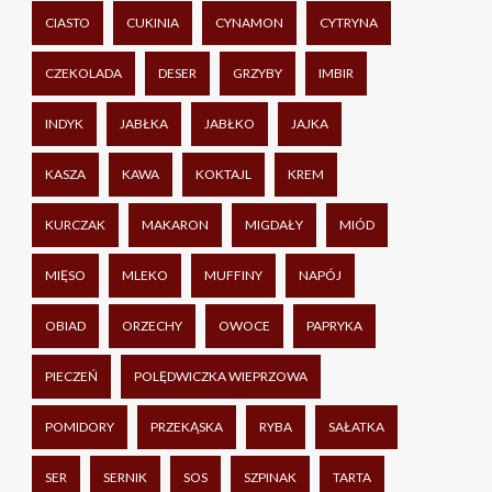
CIASTO
CUKINIA
CYNAMON
CYTRYNA
CZEKOLADA
DESER
GRZYBY
IMBIR
INDYK
JABŁKA
JABŁKO
JAJKA
KASZA
KAWA
KOKTAJL
KREM
KURCZAK
MAKARON
MIGDAŁY
MIÓD
MIĘSO
MLEKO
MUFFINY
NAPÓJ
OBIAD
ORZECHY
OWOCE
PAPRYKA
PIECZEŃ
POLĘDWICZKA WIEPRZOWA
POMIDORY
PRZEKĄSKA
RYBA
SAŁATKA
SER
SERNIK
SOS
SZPINAK
TARTA