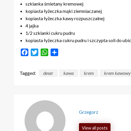
szklanka śmietany kremowej
kopiasta łyżeczka mąki ziemniaczanej
kopiasta łyżeczka kawy rozpuszczalnej
4 jajka
1/2 szklanki cukru pudru
kopiasta łyżeczka cukru pudru i szczypta soli do ubic
Facebook
Twitter
WhatsApp
Share
Tagged:
deser
kawa
krem
krem kawowy
Grzegorz
View all posts