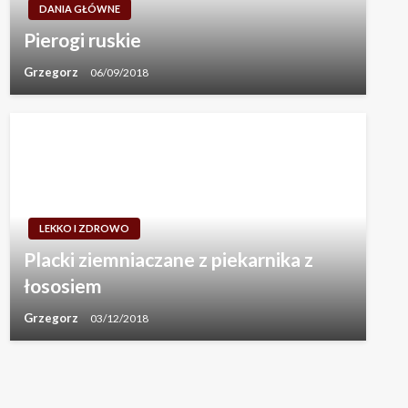
DANIA GŁÓWNE
Pierogi ruskie
Grzegorz
06/09/2018
LEKKO I ZDROWO
Placki ziemniaczane z piekarnika z
łososiem
Grzegorz
03/12/2018