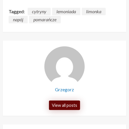
Tagged:
cytryny
lemoniada
limonka
napój
pomarańcze
Grzegorz
View all posts