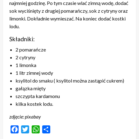
najmniej godzinę. Po tym czasie wlać zimną wodę, dodać
sok wyciśnięty z drugiej pomarańczy, sok z cytryny oraz
limonki. Dokładnie wymieszać. Na koniec dodać kostki
lodu.
Składniki:
2 pomarańcze
2 cytryny
1 limonka
1 litr zimnej wody
ksylitol do smaku ( ksylitol można zastąpić cukrem)
gałązka mięty
szczypta kardamonu
kilka kostek lodu.
zdjęcie: pixabay
Facebook
Twitter
WhatsApp
Share