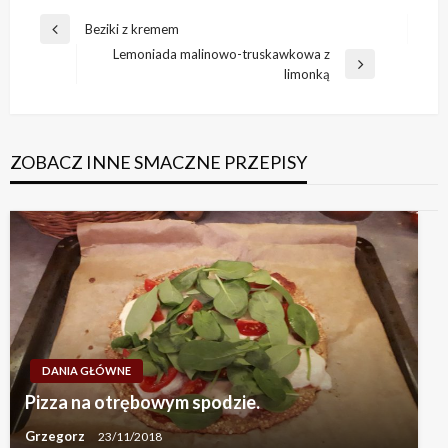
Nawigacja
Beziki z kremem
Previous
wpisu
Lemoniada malinowo-truskawkowa z
Post
Next
limonką
Post
ZOBACZ INNE SMACZNE PRZEPISY
DANIA GŁÓWNE
Pizza na otrębowym spodzie.
Grzegorz
23/11/2018