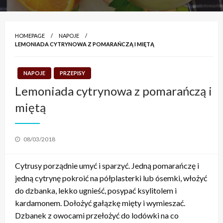
HOMEPAGE
NAPOJE
LEMONIADA CYTRYNOWA Z POMARAŃCZĄ I MIĘTĄ
NAPOJE
PRZEPISY
Lemoniada cytrynowa z pomarańczą i
miętą
Posted
08/03/2018
on
Cytrusy porządnie umyć i sparzyć. Jedną pomarańczę i
jedną cytrynę pokroić na półplasterki lub ósemki, włożyć
do dzbanka, lekko ugnieść, posypać ksylitolem i
kardamonem. Dołożyć gałązkę mięty i wymieszać.
Dzbanek z owocami przełożyć do lodówki na co