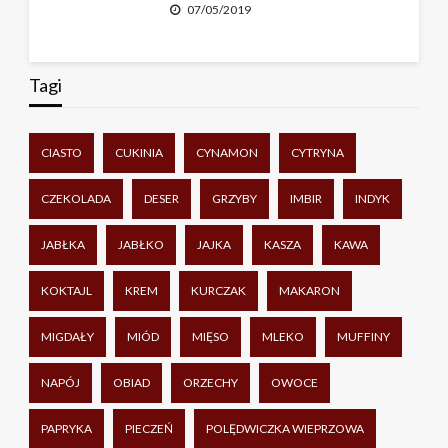
07/05/2019
Tagi
CIASTO
CUKINIA
CYNAMON
CYTRYNA
CZEKOLADA
DESER
GRZYBY
IMBIR
INDYK
JABŁKA
JABŁKO
JAJKA
KASZA
KAWA
KOKTAJL
KREM
KURCZAK
MAKARON
MIGDAŁY
MIÓD
MIĘSO
MLEKO
MUFFINY
NAPÓJ
OBIAD
ORZECHY
OWOCE
PAPRYKA
PIECZEŃ
POLĘDWICZKA WIEPRZOWA