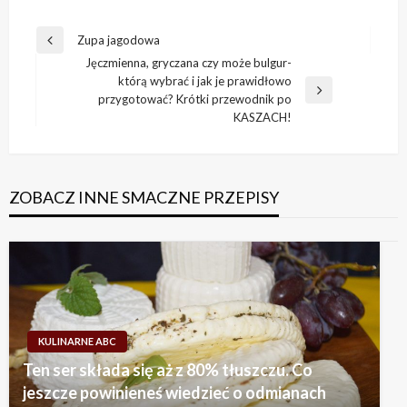
Nawigacja
Zupa jagodowa
Previous
wpisu
Jęczmienna, gryczana czy może bulgur-
Post
którą wybrać i jak je prawidłowo
Next
przygotować? Krótki przewodnik po
Post
KASZACH!
ZOBACZ INNE SMACZNE PRZEPISY
KULINARNE ABC
Ten ser składa się aż z 80% tłuszczu. Co
jeszcze powinieneś wiedzieć o odmianach