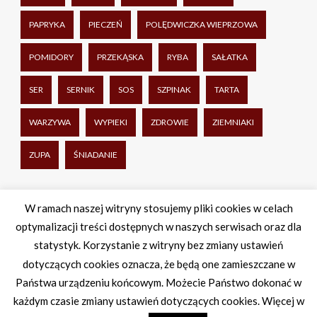
PAPRYKA
PIECZEŃ
POLĘDWICZKA WIEPRZOWA
POMIDORY
PRZEKĄSKA
RYBA
SAŁATKA
SER
SERNIK
SOS
SZPINAK
TARTA
WARZYWA
WYPIEKI
ZDROWIE
ZIEMNIAKI
ZUPA
ŚNIADANIE
Udostępnij
W ramach naszej witryny stosujemy pliki cookies w celach
optymalizacji treści dostępnych w naszych serwisach oraz dla
Facebook
Twitter
WhatsApp
Share
statystyk. Korzystanie z witryny bez zmiany ustawień
dotyczących cookies oznacza, że będą one zamieszczane w
Państwa urządzeniu końcowym. Możecie Państwo dokonać w
każdym czasie zmiany ustawień dotyczących cookies. Więcej w