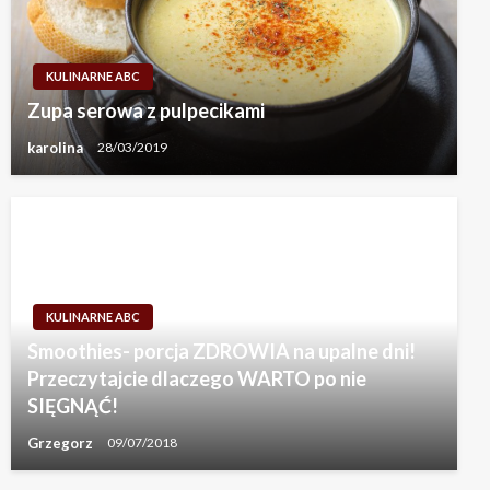
KULINARNE ABC
Zupa serowa z pulpecikami
karolina
28/03/2019
KULINARNE ABC
Smoothies- porcja ZDROWIA na upalne dni!
Przeczytajcie dlaczego WARTO po nie
SIĘGNĄĆ!
Grzegorz
09/07/2018