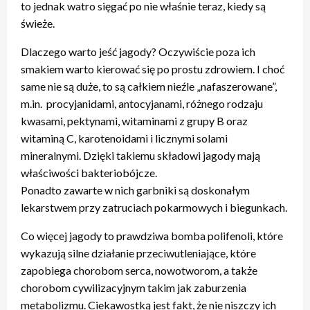
to jednak watro sięgać po nie właśnie teraz, kiedy są
świeże.
Dlaczego warto jeść jagody? Oczywiście poza ich
smakiem warto kierować się po prostu zdrowiem. I choć
same nie są duże, to są całkiem nieźle „nafaszerowane”,
m.in. procyjanidami, antocyjanami, różnego rodzaju
kwasami, pektynami, witaminami z grupy B oraz
witaminą C, karotenoidami i licznymi solami
mineralnymi. Dzięki takiemu składowi jagody mają
właściwości bakteriobójcze.
Ponadto zawarte w nich garbniki są doskonałym
lekarstwem przy zatruciach pokarmowych i biegunkach.
Co więcej jagody to prawdziwa bomba polifenoli, które
wykazują silne działanie przeciwutleniające, które
zapobiega chorobom serca, nowotworom, a także
chorobom cywilizacyjnym takim jak zaburzenia
metabolizmu. Ciekawostką jest fakt, że nie niszczy ich