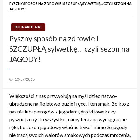
PYSZNY SPOSÓB NA ZDROWIE I SZCZUPŁĄ SYLWETKĘ… CZYLI SEZON NA
JAGODY!
KULINARNE ABC
Pyszny sposób na zdrowie i
SZCZUPŁĄ sylwetkę… czyli sezon na
JAGODY!
Posted
10/07/2018
on
Większości z nas przywołują na myśl dzieciństwo-
ubrudzone na fioletowo buzie i ręce. I ten smak. Bo kto z
nas nie lubi pierogów z jagodami, drożdżówek czy
pysznej zupy. To wszystko mamy teraz na wyciągnięcie
ręki, bo sezon jagodowy właśnie trwa. I mimo że jagody
nie tracą swoich walorów smakowych podczas mrożenia,