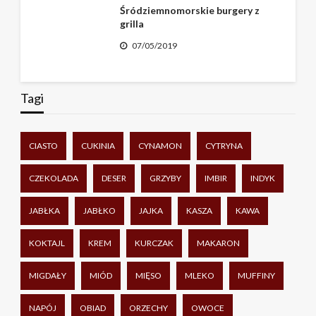
Śródziemnomorskie burgery z
grilla
07/05/2019
Tagi
CIASTO
CUKINIA
CYNAMON
CYTRYNA
CZEKOLADA
DESER
GRZYBY
IMBIR
INDYK
JABŁKA
JABŁKO
JAJKA
KASZA
KAWA
KOKTAJL
KREM
KURCZAK
MAKARON
MIGDAŁY
MIÓD
MIĘSO
MLEKO
MUFFINY
NAPÓJ
OBIAD
ORZECHY
OWOCE