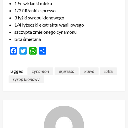
1 ½
szklanki
mleka
1/3
filiżanki
espresso
3
łyżki
syropu klonowego
1/4
łyżeczki
ekstraktu waniliowego
szczypta
zmielonego cynamonu
bita śmietana
Facebook
Twitter
WhatsApp
Share
Tagged:
cynamon
espresso
kawa
latte
syrop klonowy