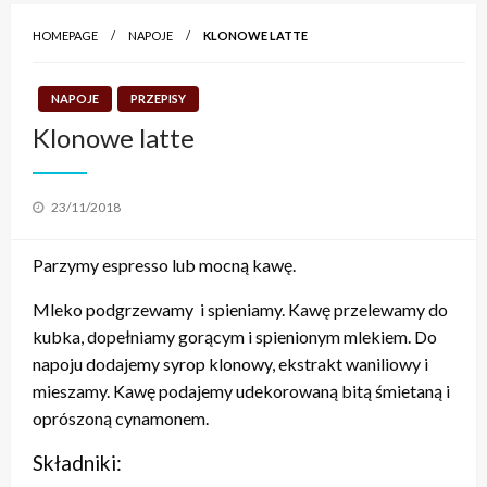
HOMEPAGE
NAPOJE
KLONOWE LATTE
NAPOJE
PRZEPISY
Klonowe latte
Posted
23/11/2018
on
Parzymy espresso lub mocną kawę.
Mleko podgrzewamy i spieniamy. Kawę przelewamy do
kubka, dopełniamy gorącym i spienionym mlekiem. Do
napoju dodajemy syrop klonowy, ekstrakt waniliowy i
mieszamy. Kawę podajemy udekorowaną bitą śmietaną i
oprószoną cynamonem.
Składniki: