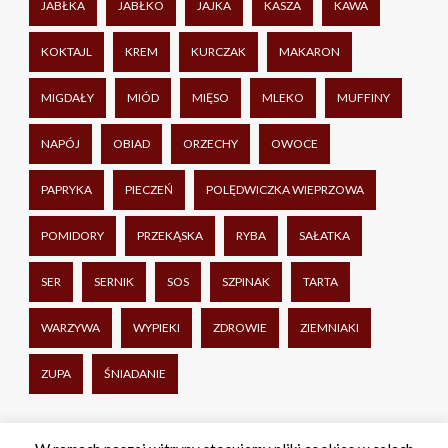
JABŁKA
JABŁKO
JAJKA
KASZA
KAWA
KOKTAJL
KREM
KURCZAK
MAKARON
MIGDAŁY
MIÓD
MIĘSO
MLEKO
MUFFINY
NAPÓJ
OBIAD
ORZECHY
OWOCE
PAPRYKA
PIECZEŃ
POLĘDWICZKA WIEPRZOWA
POMIDORY
PRZEKĄSKA
RYBA
SAŁATKA
SER
SERNIK
SOS
SZPINAK
TARTA
WARZYWA
WYPIEKI
ZDROWIE
ZIEMNIAKI
ZUPA
ŚNIADANIE
Udostępnij