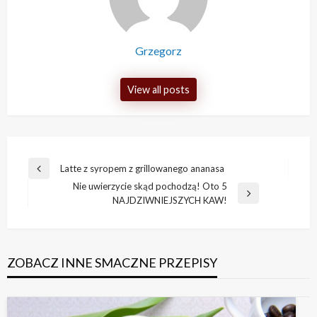
Grzegorz
View all posts
Nawigacja
Latte z syropem z grillowanego ananasa
Previous
wpisu
Nie uwierzycie skąd pochodzą! Oto 5
Post
Next
NAJDZIWNIEJSZYCH KAW!
Post
ZOBACZ INNE SMACZNE PRZEPISY