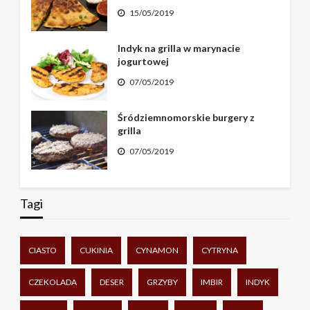
15/05/2019
Indyk na grilla w marynacie
jogurtowej
07/05/2019
Śródziemnomorskie burgery z
grilla
07/05/2019
Tagi
CIASTO
CUKINIA
CYNAMON
CYTRYNA
CZEKOLADA
DESER
GRZYBY
IMBIR
INDYK