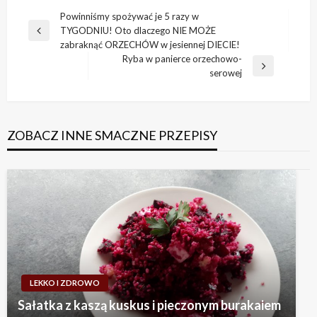
Nawigacja
Powinniśmy spożywać je 5 razy w
TYGODNIU! Oto dlaczego NIE MOŻE
wpisu
Previous
zabraknąć ORZECHÓW w jesiennej DIECIE!
Post
Ryba w panierce orzechowo-
Next
serowej
Post
ZOBACZ INNE SMACZNE PRZEPISY
LEKKO I ZDROWO
Sałatka z kaszą kuskus i pieczonym burakaiem