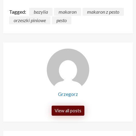
Tagged:
bazylia
makaron
makaron z pesto
orzeszki piniowe
pesto
Grzegorz
View all posts