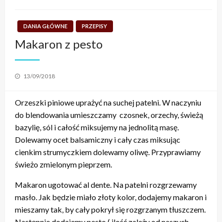
DANIA GŁÓWNE
PRZEPISY
Makaron z pesto
Posted
13/09/2018
on
Orzeszki piniowe uprażyć na suchej patelni. W naczyniu
do blendowania umieszczamy czosnek, orzechy, świeżą
bazylię, sól i całość miksujemy na jednolitą masę.
Dolewamy ocet balsamiczny i cały czas miksując
cienkim strumyczkiem dolewamy oliwę. Przyprawiamy
świeżo zmielonym pieprzem.
Makaron ugotować al dente. Na patelni rozgrzewamy
masło. Jak będzie miało złoty kolor, dodajemy makaron i
mieszamy tak, by cały pokrył się rozgrzanym tłuszczem.
Następnie dodajemy pesto ( ilość zależy od naszych