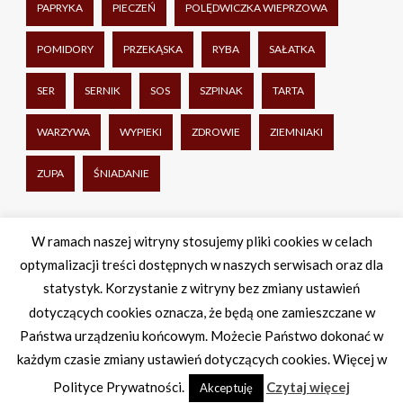
PAPRYKA
PIECZEŃ
POLĘDWICZKA WIEPRZOWA
POMIDORY
PRZEKĄSKA
RYBA
SAŁATKA
SER
SERNIK
SOS
SZPINAK
TARTA
WARZYWA
WYPIEKI
ZDROWIE
ZIEMNIAKI
ZUPA
ŚNIADANIE
Udostępnij
W ramach naszej witryny stosujemy pliki cookies w celach
optymalizacji treści dostępnych w naszych serwisach oraz dla
Facebook
Twitter
WhatsApp
Share
statystyk. Korzystanie z witryny bez zmiany ustawień
dotyczących cookies oznacza, że będą one zamieszczane w
Państwa urządzeniu końcowym. Możecie Państwo dokonać w
każdym czasie zmiany ustawień dotyczących cookies. Więcej w
Polityce Prywatności.
Czytaj więcej
Akceptuję
Theme by Imon Themes