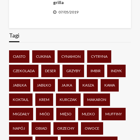
grilla
07/05/2019
Tagi
CIASTO
CUKINIA
CYNAMON
CYTRYNA
CZEKOLADA
DESER
GRZYBY
IMBIR
INDYK
JABŁKA
JABŁKO
JAJKA
KASZA
KAWA
KOKTAJL
KREM
KURCZAK
MAKARON
MIGDAŁY
MIÓD
MIĘSO
MLEKO
MUFFINY
NAPÓJ
OBIAD
ORZECHY
OWOCE