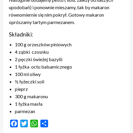
upodobań) i ponownie mieszamy, tak by makaron
równomiernie się nim pokrył. Gotowy makaron
oprószamy tartym parmezanem.
Składniki:
100
g orzeszków piniowych
4
ząbki czosnku
2
pęczki świeżej bazylii
1
łyżka octu balsamicznego
100
ml oliwy
½
łyżeczki soli
pieprz
300
g makaronu
1
łyżka masła
parmezan
Facebook
Twitter
WhatsApp
Share