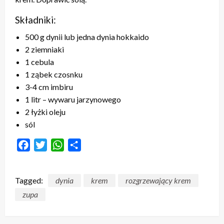
Składniki:
500
g dynii lub jedna dynia hokkaido
2
ziemniaki
1
cebula
1
ząbek czosnku
3-4
cm imbiru
1
litr – wywaru jarzynowego
2
łyżki oleju
sól
Facebook
Twitter
WhatsApp
Share
Tagged:
dynia
krem
rozgrzewający krem
zupa