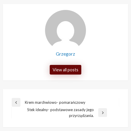
Grzegorz
View all posts
Nawigacja
Krem marchwiowo- pomarańczowy
Previous
wpisu
Stek idealny- podstawowe zasady jego
Post
Next
przyrządzania.
Post