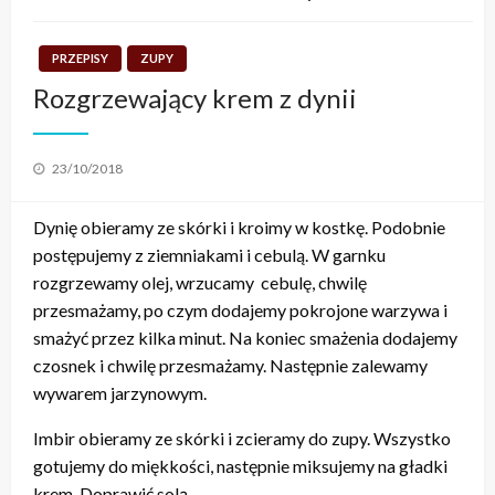
PRZEPISY
ZUPY
Rozgrzewający krem z dynii
Posted
23/10/2018
on
Dynię obieramy ze skórki i kroimy w kostkę. Podobnie
postępujemy z ziemniakami i cebulą. W garnku
rozgrzewamy olej, wrzucamy cebulę, chwilę
przesmażamy, po czym dodajemy pokrojone warzywa i
smażyć przez kilka minut. Na koniec smażenia dodajemy
czosnek i chwilę przesmażamy. Następnie zalewamy
wywarem jarzynowym.
Imbir obieramy ze skórki i zcieramy do zupy. Wszystko
gotujemy do miękkości, następnie miksujemy na gładki
krem. Doprawić solą.