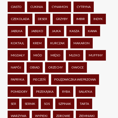
CIASTO
CUKINIA
CYNAMON
CYTRYNA
CZEKOLADA
DESER
GRZYBY
IMBIR
INDYK
JABŁKA
JABŁKO
JAJKA
KASZA
KAWA
KOKTAJL
KREM
KURCZAK
MAKARON
MIGDAŁY
MIÓD
MIĘSO
MLEKO
MUFFINY
NAPÓJ
OBIAD
ORZECHY
OWOCE
PAPRYKA
PIECZEŃ
POLĘDWICZKA WIEPRZOWA
POMIDORY
PRZEKĄSKA
RYBA
SAŁATKA
SER
SERNIK
SOS
SZPINAK
TARTA
WARZYWA
WYPIEKI
ZDROWIE
ZIEMNIAKI