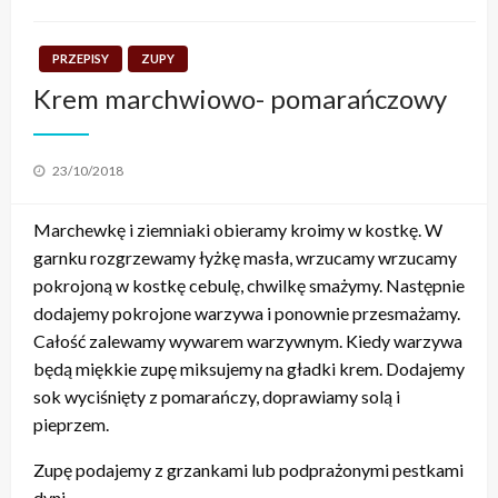
PRZEPISY
ZUPY
Krem marchwiowo- pomarańczowy
Posted
23/10/2018
on
Marchewkę i ziemniaki obieramy kroimy w kostkę. W
garnku rozgrzewamy łyżkę masła, wrzucamy wrzucamy
pokrojoną w kostkę cebulę, chwilkę smażymy. Następnie
dodajemy pokrojone warzywa i ponownie przesmażamy.
Całość zalewamy wywarem warzywnym. Kiedy warzywa
będą miękkie zupę miksujemy na gładki krem. Dodajemy
sok wyciśnięty z pomarańczy, doprawiamy solą i
pieprzem.
Zupę podajemy z grzankami lub podprażonymi pestkami
dyni.