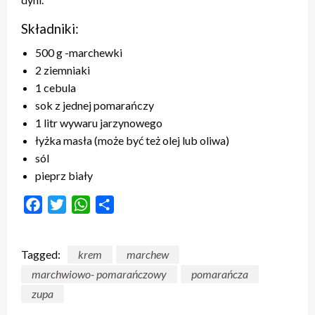
Składniki:
500
g -marchewki
2
ziemniaki
1
cebula
sok z jednej pomarańczy
1
litr wywaru jarzynowego
łyżka masła (może być też olej lub oliwa)
sól
pieprz biały
Facebook
Twitter
WhatsApp
Share
Tagged:
krem
marchew
marchwiowo- pomarańczowy
pomarańcza
zupa