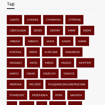
Tagi
CIASTO
CUKINIA
CYNAMON
CYTRYNA
CZEKOLADA
DESER
GRZYBY
IMBIR
INDYK
JABŁKA
JABŁKO
JAJKA
KASZA
KAWA
KOKTAJL
KREM
KURCZAK
MAKARON
MIGDAŁY
MIÓD
MIĘSO
MLEKO
MUFFINY
NAPÓJ
OBIAD
ORZECHY
OWOCE
PAPRYKA
PIECZEŃ
POLĘDWICZKA WIEPRZOWA
POMIDORY
PRZEKĄSKA
RYBA
SAŁATKA