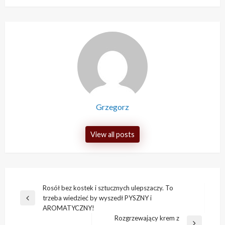
Grzegorz
View all posts
Nawigacja
Rosół bez kostek i sztucznych ulepszaczy. To
trzeba wiedzieć by wyszedł PYSZNY i
wpisu
Previous
AROMATYCZNY!
Post
Rozgrzewający krem z