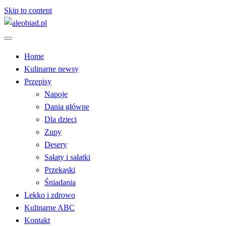
Skip to content
serwis informacyjno-kulinarny
aleobiad.pl
Home
Kulinarne newsy
Przepisy
Napoje
Dania główne
Dla dzieci
Zupy
Desery
Sałaty i sałatki
Przekąski
Śniadania
Lekko i zdrowo
Kulinarne ABC
Kontakt