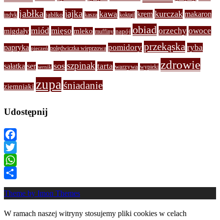
jabłka
jajka
kurczak
kawa
krem
makaron
jabłko
indyk
kasza
koktajl
obiad
miód
mięso
orzechy
owoce
migdały
mleko
napój
muffiny
przekąska
pomidory
ryba
papryka
polędwiczka wieprzowa
pieczeń
zdrowie
szpinak
sos
tarta
sałatka
ser
warzywa
wypieki
sernik
zupa
śniadanie
ziemniaki
Udostępnij
Facebook
Twitter
WhatsApp
Share
Theme by Imon Themes
W ramach naszej witryny stosujemy pliki cookies w celach