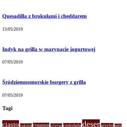
Quesadilla z brokułami i cheddarem
15/05/2019
Indyk na grilla w marynacie jogurtowej
07/05/2019
Śródziemnomorskie burgery z grilla
07/05/2019
Tagi
deser
ciasto
cynamon
czekolada
grzyby
cukinia
cytryna
imbir