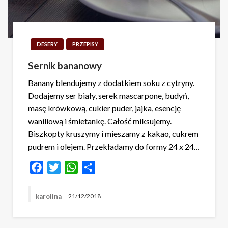
DESERY
PRZEPISY
Sernik bananowy
Banany blendujemy z dodatkiem soku z cytryny.
Dodajemy ser biały, serek mascarpone, budyń,
masę krówkową, cukier puder, jajka, esencję
waniliową i śmietankę. Całość miksujemy.
Biszkopty kruszymy i mieszamy z kakao, cukrem
pudrem i olejem. Przekładamy do formy 24 x 24…
Facebook
Twitter
WhatsApp
Share
karolina
21/12/2018