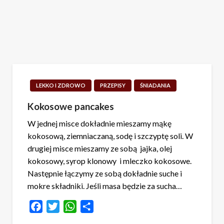
LEKKO I ZDROWO
PRZEPISY
ŚNIADANIA
Kokosowe pancakes
W jednej misce dokładnie mieszamy mąkę
kokosową, ziemniaczaną, sodę i szczyptę soli. W
drugiej misce mieszamy ze sobą jajka, olej
kokosowy, syrop klonowy i mleczko kokosowe.
Następnie łączymy ze sobą dokładnie suche i
mokre składniki. Jeśli masa będzie za sucha…
Facebook
Twitter
WhatsApp
Share