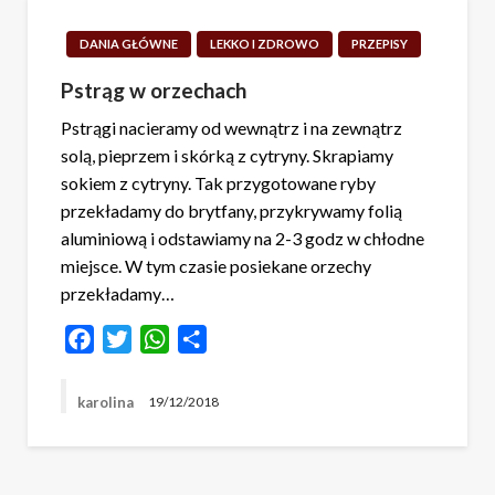
DANIA GŁÓWNE
LEKKO I ZDROWO
PRZEPISY
Pstrąg w orzechach
Pstrągi nacieramy od wewnątrz i na zewnątrz
solą, pieprzem i skórką z cytryny. Skrapiamy
sokiem z cytryny. Tak przygotowane ryby
przekładamy do brytfany, przykrywamy folią
aluminiową i odstawiamy na 2-3 godz w chłodne
miejsce. W tym czasie posiekane orzechy
przekładamy…
Facebook
Twitter
WhatsApp
Share
karolina
19/12/2018