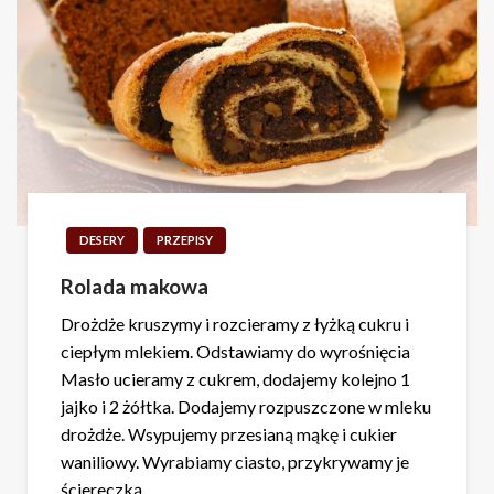
DESERY
PRZEPISY
Rolada makowa
Drożdże kruszymy i rozcieramy z łyżką cukru i
ciepłym mlekiem. Odstawiamy do wyrośnięcia
Masło ucieramy z cukrem, dodajemy kolejno 1
jajko i 2 żółtka. Dodajemy rozpuszczone w mleku
drożdże. Wsypujemy przesianą mąkę i cukier
waniliowy. Wyrabiamy ciasto, przykrywamy je
ściereczką…