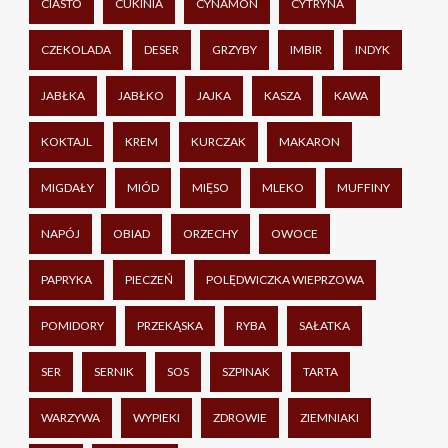
CIASTO
CUKINIA
CYNAMON
CYTRYNA
CZEKOLADA
DESER
GRZYBY
IMBIR
INDYK
JABŁKA
JABŁKO
JAJKA
KASZA
KAWA
KOKTAJL
KREM
KURCZAK
MAKARON
MIGDAŁY
MIÓD
MIĘSO
MLEKO
MUFFINY
NAPÓJ
OBIAD
ORZECHY
OWOCE
PAPRYKA
PIECZEŃ
POLĘDWICZKA WIEPRZOWA
POMIDORY
PRZEKĄSKA
RYBA
SAŁATKA
SER
SERNIK
SOS
SZPINAK
TARTA
WARZYWA
WYPIEKI
ZDROWIE
ZIEMNIAKI