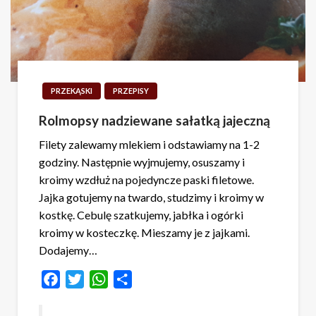
PRZEKĄSKI
PRZEPISY
Rolmopsy nadziewane sałatką jajeczną
Filety zalewamy mlekiem i odstawiamy na 1-2
godziny. Następnie wyjmujemy, osuszamy i
kroimy wzdłuż na pojedyncze paski filetowe.
Jajka gotujemy na twardo, studzimy i kroimy w
kostkę. Cebulę szatkujemy, jabłka i ogórki
kroimy w kosteczkę. Mieszamy je z jajkami.
Dodajemy…
Facebook
Twitter
WhatsApp
Share