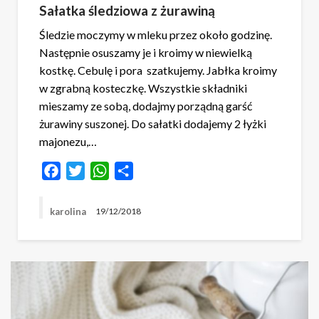
Sałatka śledziowa z żurawiną
Śledzie moczymy w mleku przez około godzinę.
Następnie osuszamy je i kroimy w niewielką
kostkę. Cebulę i pora szatkujemy. Jabłka kroimy
w zgrabną kosteczkę. Wszystkie składniki
mieszamy ze sobą, dodajmy porządną garść
żurawiny suszonej. Do sałatki dodajemy 2 łyżki
majonezu,…
Facebook
Twitter
WhatsApp
Share
karolina
19/12/2018