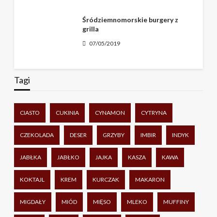
Śródziemnomorskie burgery z
grilla
07/05/2019
Tagi
CIASTO
CUKINIA
CYNAMON
CYTRYNA
CZEKOLADA
DESER
GRZYBY
IMBIR
INDYK
JABŁKA
JABŁKO
JAJKA
KASZA
KAWA
KOKTAJL
KREM
KURCZAK
MAKARON
MIGDAŁY
MIÓD
MIĘSO
MLEKO
MUFFINY