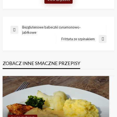
Nawigacja
Bezglutenowe babeczki cynamonowo-
Previous
jabłkowe
wpisu
Post
Frittata ze szpinakiem
Next
Post
ZOBACZ INNE SMACZNE PRZEPISY