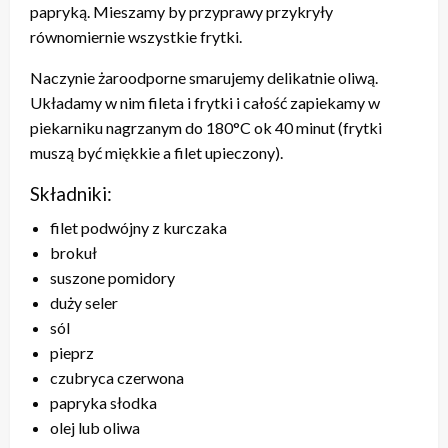
papryką. Mieszamy by przyprawy przykryły
równomiernie wszystkie frytki.
Naczynie żaroodporne smarujemy delikatnie oliwą.
Układamy w nim fileta i frytki i całość zapiekamy w
piekarniku nagrzanym do 180°C ok 40 minut (frytki
muszą być miękkie a filet upieczony).
Składniki:
filet podwójny z kurczaka
brokuł
suszone pomidory
duży seler
sól
pieprz
czubryca czerwona
papryka słodka
olej lub oliwa