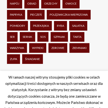
NAPÓJ
OBIAD
ORZECHY
OWOCE
PAPRYKA
PIECZEŃ
POLĘDWICZKA WIEPRZOWA
POMIDORY
PRZEKĄSKA
RYBA
SAŁATKA
SER
SERNIK
SOS
SZPINAK
TARTA
WARZYWA
WYPIEKI
ZDROWIE
ZIEMNIAKI
ZUPA
ŚNIADANIE
Udostępnij
W ramach naszej witryny stosujemy pliki cookies w celach
optymalizacji treści dostępnych w naszych serwisach oraz dla
Facebook
Twitter
WhatsApp
Share
statystyk. Korzystanie z witryny bez zmiany ustawień
dotyczących cookies oznacza, że będą one zamieszczane w
Państwa urządzeniu końcowym. Możecie Państwo dokonać w