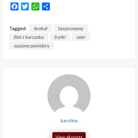
Facebook
Twitter
WhatsApp
Share
Tagged:
brokuł
faszerowany
filet z kurczaka
frytki
seler
suszone pomidory
karolina
View all posts