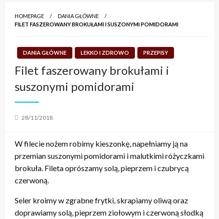
HOMEPAGE
DANIA GŁÓWNE
FILET FASZEROWANY BROKUŁAMI I SUSZONYMI POMIDORAMI
DANIA GŁÓWNE
LEKKO I ZDROWO
PRZEPISY
Filet faszerowany brokułami i
suszonymi pomidorami
Posted
28/11/2018
on
W filecie nożem robimy kieszonkę, napełniamy ją na
przemian suszonymi pomidorami i malutkimi różyczkami
brokuła. Fileta oprószamy solą, pieprzem i czubrycą
czerwoną.
Seler kroimy w zgrabne frytki, skrapiamy oliwą oraz
doprawiamy solą, pieprzem ziołowym i czerwoną słodką