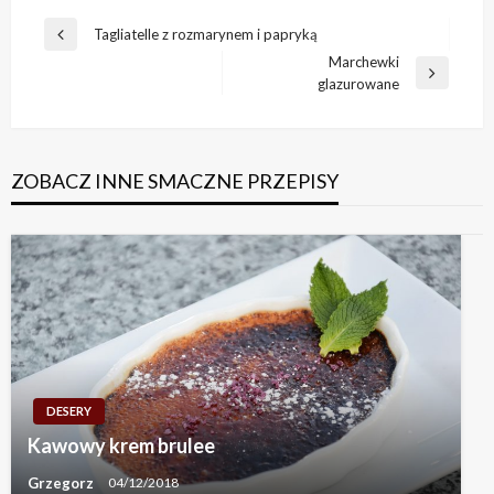
Nawigacja
Tagliatelle z rozmarynem i papryką
Previous
wpisu
Marchewki
Post
Next
glazurowane
Post
ZOBACZ INNE SMACZNE PRZEPISY
DESERY
Kawowy krem brulee
Grzegorz
04/12/2018