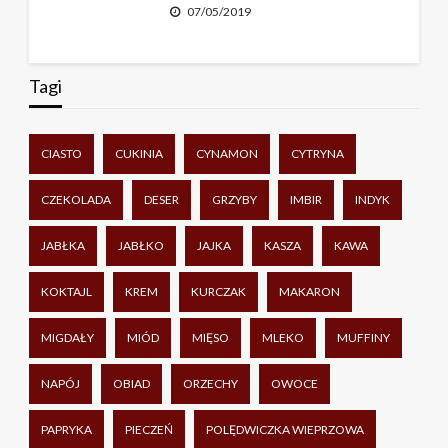
07/05/2019
Tagi
CIASTO
CUKINIA
CYNAMON
CYTRYNA
CZEKOLADA
DESER
GRZYBY
IMBIR
INDYK
JABŁKA
JABŁKO
JAJKA
KASZA
KAWA
KOKTAJL
KREM
KURCZAK
MAKARON
MIGDAŁY
MIÓD
MIĘSO
MLEKO
MUFFINY
NAPÓJ
OBIAD
ORZECHY
OWOCE
PAPRYKA
PIECZEŃ
POLĘDWICZKA WIEPRZOWA