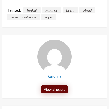
Tagged:
fenkuł
kalafior
krem
obiad
orzechy włoskie
zupa
karolina
View all posts