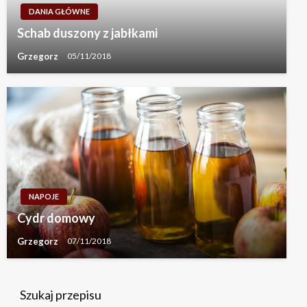
DANIA GŁÓWNE
Schab duszony z jabłkami
Grzegorz
05/11/2018
NAPOJE
Cydr domowy
Grzegorz
07/11/2018
Szukaj przepisu