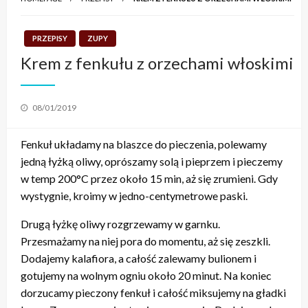
PRZEPISY
ZUPY
Krem z fenkułu z orzechami włoskimi
Posted
08/01/2019
on
Fenkuł układamy na blaszce do pieczenia, polewamy
jedną łyżką oliwy, oprószamy solą i pieprzem i pieczemy
w temp 200°C przez około 15 min, aż się zrumieni. Gdy
wystygnie, kroimy w jedno-centymetrowe paski.
Drugą łyżkę oliwy rozgrzewamy w garnku.
Przesmażamy na niej pora do momentu, aż się zeszkli.
Dodajemy kalafiora, a całość zalewamy bulionem i
gotujemy na wolnym ogniu około 20 minut. Na koniec
dorzucamy pieczony fenkuł i całość miksujemy na gładki