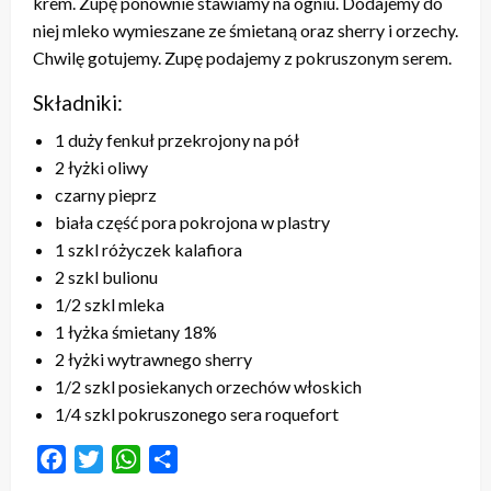
krem. Zupę ponownie stawiamy na ogniu. Dodajemy do
niej mleko wymieszane ze śmietaną oraz sherry i orzechy.
Chwilę gotujemy. Zupę podajemy z pokruszonym serem.
Składniki:
1 duży fenkuł przekrojony na pół
2 łyżki oliwy
czarny pieprz
biała część pora pokrojona w plastry
1 szkl różyczek kalafiora
2 szkl bulionu
1/2 szkl mleka
1 łyżka śmietany 18%
2 łyżki wytrawnego sherry
1/2 szkl posiekanych orzechów włoskich
1/4 szkl pokruszonego sera roquefort
Facebook
Twitter
WhatsApp
Share