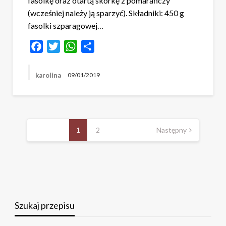
fasolkę oraz otartą skórkę z pomarańczy
(wcześniej należy ją sparzyć). Składniki: 450 g
fasolki szparagowej…
Facebook
Twitter
WhatsApp
Share
karolina
09/01/2019
Stronicowanie
wpisów
1
2
Następny
Szukaj przepisu