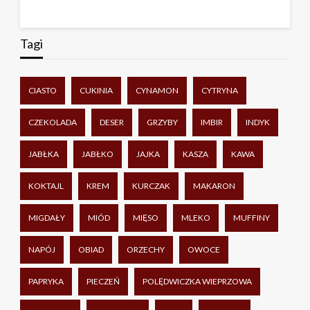
Tagi
CIASTO
CUKINIA
CYNAMON
CYTRYNA
CZEKOLADA
DESER
GRZYBY
IMBIR
INDYK
JABŁKA
JABŁKO
JAJKA
KASZA
KAWA
KOKTAJL
KREM
KURCZAK
MAKARON
MIGDAŁY
MIÓD
MIĘSO
MLEKO
MUFFINY
NAPÓJ
OBIAD
ORZECHY
OWOCE
PAPRYKA
PIECZEŃ
POLĘDWICZKA WIEPRZOWA