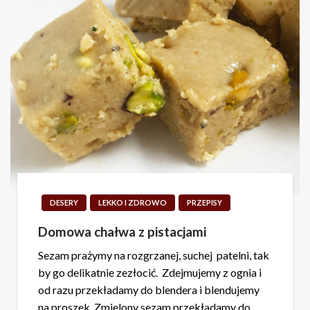
DESERY
LEKKO I ZDROWO
PRZEPISY
Domowa chałwa z pistacjami
Sezam prażymy na rozgrzanej, suchej patelni, tak
by go delikatnie zezłocić. Zdejmujemy z ognia i
od razu przekładamy do blendera i blendujemy
na proszek. Zmielony sezam przekładamy do