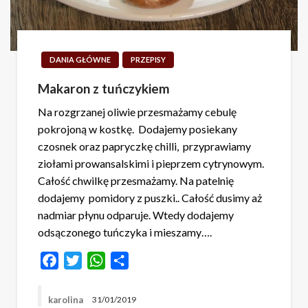
DANIA GŁÓWNE
PRZEPISY
Makaron z tuńczykiem
Na rozgrzanej oliwie przesmażamy cebulę
pokrojoną w kostkę. Dodajemy posiekany
czosnek oraz papryczkę chilli, przyprawiamy
ziołami prowansalskimi i pieprzem cytrynowym.
Całość chwilkę przesmażamy. Na patelnię
dodajemy pomidory z puszki.. Całość dusimy aż
nadmiar płynu odparuje. Wtedy dodajemy
odsączonego tuńczyka i mieszamy….
Facebook
Twitter
WhatsApp
Share
karolina
31/01/2019