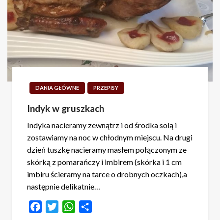
DANIA GŁÓWNE
PRZEPISY
Indyk w gruszkach
Indyka nacieramy zewnątrz i od środka solą i
zostawiamy na noc w chłodnym miejscu. Na drugi
dzień tuszkę nacieramy masłem połączonym ze
skórką z pomarańczy i imbirem (skórka i 1 cm
imbiru ścieramy na tarce o drobnych oczkach),a
następnie delikatnie…
Facebook
Twitter
WhatsApp
Share