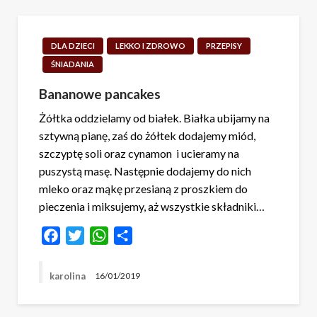
DLA DZIECI
LEKKO I ZDROWO
PRZEPISY
ŚNIADANIA
Bananowe pancakes
Żółtka oddzielamy od białek. Białka ubijamy na
sztywną pianę, zaś do żółtek dodajemy miód,
szczyptę soli oraz cynamon i ucieramy na
puszystą masę. Następnie dodajemy do nich
mleko oraz mąkę przesianą z proszkiem do
pieczenia i miksujemy, aż wszystkie składniki…
Facebook
Twitter
WhatsApp
Share
karolina
16/01/2019