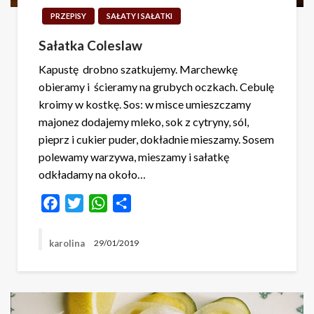
PRZEPISY
SAŁATY I SAŁATKI
Sałatka Coleslaw
Kapustę drobno szatkujemy. Marchewkę
obieramy i ścieramy na grubych oczkach. Cebulę
kroimy w kostkę. Sos: w misce umieszczamy
majonez dodajemy mleko, sok z cytryny, sól,
pieprz i cukier puder, dokładnie mieszamy. Sosem
polewamy warzywa, mieszamy i sałatkę
odkładamy na około…
Facebook
Twitter
WhatsApp
Share
karolina
29/01/2019