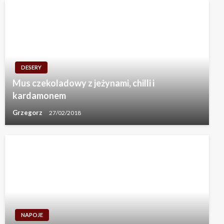
DESERY
Mus czekoladowy z jeżynami, chilli i
kardamonem
Grzegorz
27/02/2018
NAPOJE