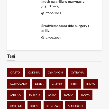
Indyk na grilla w marynacie
jogurtowej
07/05/2019
Śródziemnomorskie burgery z
grilla
07/05/2019
Tagi
CIASTO
CUKINIA
CYNAMON
CYTRYNA
CZEKOLADA
DESER
GRZYBY
IMBIR
INDYK
JABŁKA
JABŁKO
JAJKA
KASZA
KAWA
KOKTAJL
KREM
KURCZAK
MAKARON