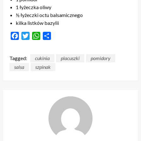
1 łyżeczka oliwy
½ łyżeczki octu balsamicznego
kilka listków bazylii
Facebook
Twitter
WhatsApp
Share
Tagged:
cukinia
placuszki
pomidory
salsa
szpinak