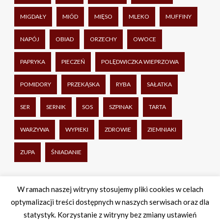
MIGDAŁY
MIÓD
MIĘSO
MLEKO
MUFFINY
NAPÓJ
OBIAD
ORZECHY
OWOCE
PAPRYKA
PIECZEŃ
POLĘDWICZKA WIEPRZOWA
POMIDORY
PRZEKĄSKA
RYBA
SAŁATKA
SER
SERNIK
SOS
SZPINAK
TARTA
WARZYWA
WYPIEKI
ZDROWIE
ZIEMNIAKI
ZUPA
ŚNIADANIE
Udostępnij
W ramach naszej witryny stosujemy pliki cookies w celach
optymalizacji treści dostępnych w naszych serwisach oraz dla
Facebook
Twitter
WhatsApp
Share
statystyk. Korzystanie z witryny bez zmiany ustawień