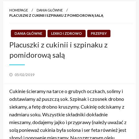
HOMEPAGE
DANIA GŁÓWNE
PLACUSZKI Z CUKINII I SZPINAKU Z POMIDOROWĄ SALĄ
DANIA GŁÓWNE
LEKKO I ZDROWO
PRZEPISY
Placuszki z cukinii i szpinaku z
pomidorową salą
Posted
05/02/2019
on
Cukinie ścieramy na tarce o grubych oczkach, solimy i
odstawiamy aż puszczą sok. Szpinak i czosnek drobno
siekamy, a fetę drobno kruszymy. Cukinię odciskamy z
nadmiaru soku. Wszystkie składniki dokładnie
mieszamy, dodajemy jajko i przyprawy (należy uważać z
solą ponieważ cukinia była solona i ser feta również jest
słony) i ponownie mieszamy. Na rozgrzanym oleju