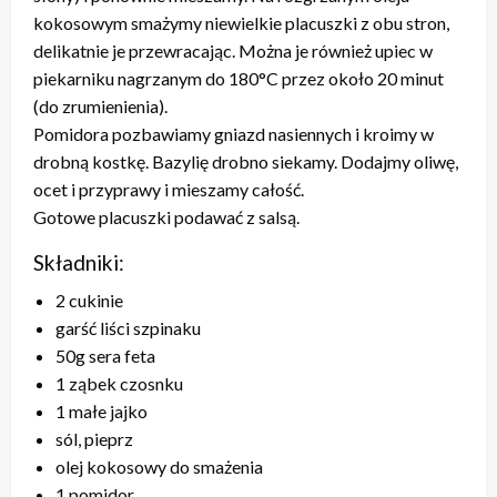
kokosowym smażymy niewielkie placuszki z obu stron,
delikatnie je przewracając. Można je również upiec w
piekarniku nagrzanym do 180°C przez około 20 minut
(do zrumienienia).
Pomidora pozbawiamy gniazd nasiennych i kroimy w
drobną kostkę. Bazylię drobno siekamy. Dodajmy oliwę,
ocet i przyprawy i mieszamy całość.
Gotowe placuszki podawać z salsą.
Składniki:
2 cukinie
garść liści szpinaku
50g sera feta
1 ząbek czosnku
1 małe jajko
sól, pieprz
olej kokosowy do smażenia
1 pomidor