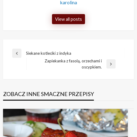
karolina
View all posts
Nawigacja
Siekane kotleciki z indyka
Previous
wpisu
Zapiekanka z fasolą, orzechami i
Post
Next
oscypkiem.
Post
ZOBACZ INNE SMACZNE PRZEPISY